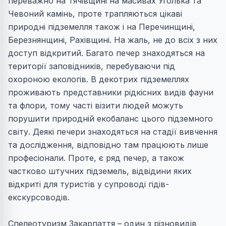
переважно на Тячівщині на масивах Уголька та
Чевоний камінь, проте трапляються цікаві
природні підземелля також і на Перечинщині,
Березнянщині, Рахівщині. На жаль, не до всіх з них
доступ відкритий. Багато печер знаходяться на
території заповідників, перебуваючи під
охороною екологів. В декотрих підземеллях
проживають представники рідкісних видів фауни
та флори, тому часті візити людей можуть
порушити природній екобаланс цього підземного
світу. Деякі печери знаходяться на стадії вивчення
та дослідження, відповідно там працюють лише
професіонали. Проте, є ряд печер, а також
частково штучних підземель, відвідини яких
відкриті для туристів у супроводі гідів-
екскурсоводів.
Спелеотуризм Закарпаття – один з різновидів