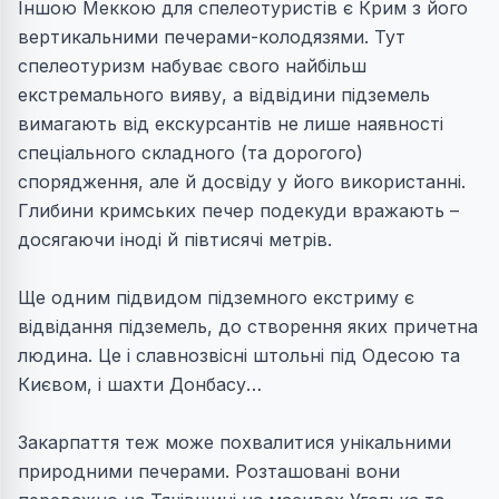
Іншою Меккою для спелеотуристів є Крим з його
вертикальними печерами-колодязями. Тут
спелеотуризм набуває свого найбільш
екстремального вияву, а відвідини підземель
вимагають від екскурсантів не лише наявності
спеціального складного (та дорогого)
спорядження, але й досвіду у його використанні.
Глибини кримських печер подекуди вражають –
досягаючи іноді й півтисячі метрів.
Ще одним підвидом підземного екстриму є
відвідання підземель, до створення яких причетна
людина. Це і славнозвісні штольні під Одесою та
Києвом, і шахти Донбасу…
Закарпаття теж може похвалитися унікальними
природними печерами. Розташовані вони