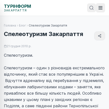
ТУРІНФОРМ
ЗАКАРПАТТЯ
Головна
Блог
Спелеотуризм Закарпаття
Спелеотуризм Закарпаття
21 грудня 2010 р.
Спелеотуризм.
Спелеотуризм – один з різновидів екстремального
відпочинку, який стає все популярнішим в Україні.
Відчуття адреналіну від перебування у підземеллі,
«блукання» лабіринтовими ходами – заняття, яке
приваблює все більшу кількість людей. Особливо
цікавими у цьому плані у західних регіонах є
Поділля, а саме південні райони Тернопільської