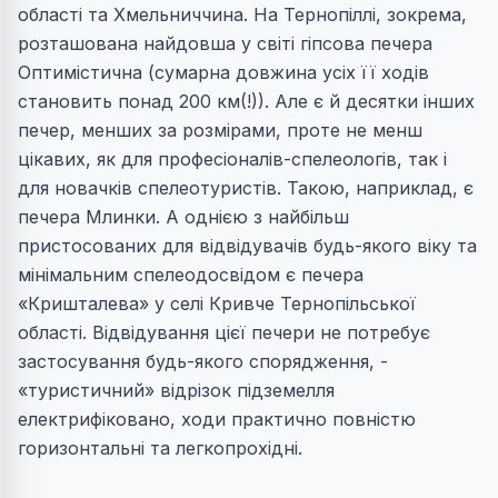
області та Хмельниччина. На Тернопіллі, зокрема,
розташована найдовша у світі гіпсова печера
Оптимістична (сумарна довжина усіх її ходів
становить понад 200 км(!)). Але є й десятки інших
печер, менших за розмірами, проте не менш
цікавих, як для професіоналів-спелеологів, так і
для новачків спелеотуристів. Такою, наприклад, є
печера Млинки. А однією з найбільш
пристосованих для відвідувачів будь-якого віку та
мінімальним спелеодосвідом є печера
«Кришталева» у селі Кривче Тернопільської
області. Відвідування цієї печери не потребує
застосування будь-якого спорядження, -
«туристичний» відрізок підземелля
електрифіковано, ходи практично повністю
горизонтальні та легкопрохідні.