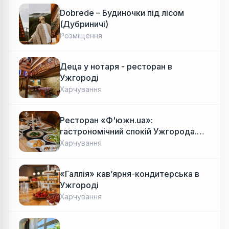
Dobrede – Будиночки під лісом
(Дубриничі)
Розміщення
Деца у нотаря - ресторан в
Ужгороді
Харчування
Ресторан «Ф'южн.ua»:
гастрономічний спокій Ужгорода.
Авторська локальна кухня, затишок
Харчування
«Галлія» кав’ярня-кондитерська в
Ужгороді
Харчування