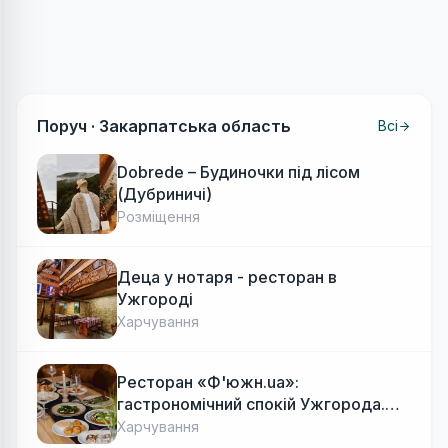
Поруч ·
Закарпатська область
Всі
Dobrede – Будиночки під лісом
(Дубриничі)
Розміщення
Деца у нотаря - ресторан в
Ужгороді
Харчування
Ресторан «Ф'южн.ua»:
гастрономічний спокій Ужгорода.
Авторська локальна кухня, затишок
Харчування