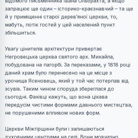
відомого письменника Івана Ольбрахта, а якщо
запрацює ще один – історико-краєзнавчий – та ще
й у приміщенні старої дерев’яної церкви, то,
мабуть, потік гостей у цей населений пункт
збільшиться.
Увагу цінителів архітектури привертає
Негровецька церква святого арх. Михайла,
побудована на пагорбі. За переказами, у 1818 році
даний храм було перенесено на це місце з
урочища Ясеновець, який у той час потерпав від
зсувів. Таким чином споруда збереглася до
сьогодні. Фахівці кажуть, що вона цікава
передусім чистими формами давнього мистецтва,
не порушеними впливом нових форм.
Церкви Міжгірщини були і залишаються
духовними центрами на селі. Вони мовчазно