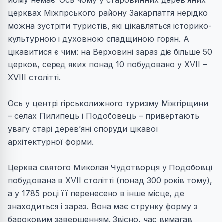
йому немає. Ось чому у старовинних дерев’яних
церквах Міжгірського району Закарпаття нерідко
можна зустріти туристів, які цікавляться історико-
культурною і духовною спадщиною горян. А
цікавитися є чим: на Верховині зараз діє більше 50
церков, серед яких понад 10 побудовано у XVІІ –
XVІІІ столітті.
Ось у центрі гірськолижного туризму Міжгірщини
– селах Пилипець і Подобовець – привертають
увагу старі дерев’яні споруди цікавої
архітектурної форми.
Церква святого Миколая Чудотворця у Подобовці
побудована в XVІІ столітті (понад 300 років тому),
а у 1785 році її перенесено в інше місце, де
знаходиться і зараз. Вона має струнку форму з
бароковим завершенням. Звісно, час вимагав