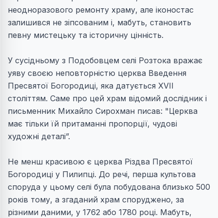
неодноразового ремонту храму, але іконостас
залишився не зіпсованим і, мабуть, становить
певну мистецьку та історичну цінність.
У сусідньому з Подобовцем селі Розтока вражає
уяву своєю неповторністю церква Введення
Пресвятої Богородиці, яка датується XVІІ
століттям. Саме про цей храм відомий дослідник і
письменник Михайло Сирохман писав: "Церква
має тільки їй притаманні пропорції, чудові
художні деталі”.
Не менш красивою є церква Різдва Пресвятої
Богородиці у Пилипці. До речі, перша культова
споруда у цьому селі була побудована близько 500
років тому, а згаданий храм споруджено, за
різними даними, у 1762 або 1780 році. Мабуть,