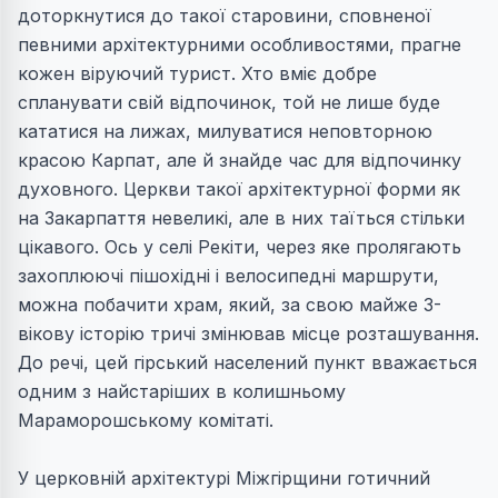
доторкнутися до такої старовини, сповненої
певними архітектурними особливостями, прагне
кожен віруючий турист. Хто вміє добре
спланувати свій відпочинок, той не лише буде
кататися на лижах, милуватися неповторною
красою Карпат, але й знайде час для відпочинку
духовного. Церкви такої архітектурної форми як
на Закарпаття невеликі, але в них таїться стільки
цікавого. Ось у селі Рекіти, через яке пролягають
захоплюючі пішохідні і велосипедні маршрути,
можна побачити храм, який, за свою майже 3-
вікову історію тричі змінював місце розташування.
До речі, цей гірський населений пункт вважається
одним з найстаріших в колишньому
Мараморошському комітаті.
У церковній архітектурі Міжгірщини готичний