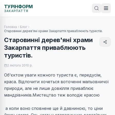
ТУРІНФОРМ
ЗАКАРПАТТЯ
Головна
Блог
Старовинні дерев'яні храми Закарпаття приваблюють туристів.
Старовинні дерев'яні храми
Закарпаття приваблюють
туристів.
2 лютого 2010 р.
Об'єктом уваги кожного туриста є, передусім,
краса. Відпочити хочеться воточенні мальовничої
природи, але не лише довкілля приваблює
мандрівників.Мистецтво теж володіє красою
а коли воно сповнене ще й давниною, то ціни