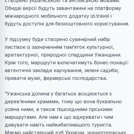
створено українською та англійською мовами.
Обидві версії будуть завантажені на платформу
міжнародного мобільного додатку izi.travel і
будуть доступні для безкоштовного користування.
У підсумку буде створено сувенірний набір
листівок із зазначенням пам’яток культурної,
архітектурної, природної спадщини Ужанщини.
Крім того, маршрути включатимуть бізнес-локації:
автентичні заклади харчування, зелені садиби,
приватні музеї, фермерські господарства.
“Ужанська долина у багатьох асоціюється з
дерев’яними храмами, тому що вона буквально
усіяна ними, а також пішохідними гірськими
маршрутами. Але нам є що відкривати і чим
дивувати навіть найвибагливішого туриста.
Маємо найстаріший дуб України, чорноголовську