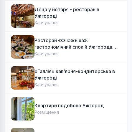
Деца у нотаря - ресторан в
Ужгороді
Харчування
Ресторан «Ф'южн.ua»:
гастрономічний спокій Ужгорода.
Авторська локальна кухня, затишок
Харчування
«Галлія» кав’ярня-кондитерська в
Ужгороді
Харчування
Квартири подобово Ужгород
Розміщення