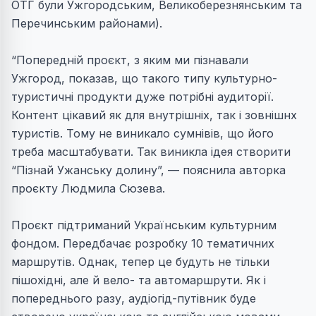
ОТГ були Ужгородським, Великоберезнянським та
Перечинським районами).
“Попередній проєкт, з яким ми пізнавали
Ужгород, показав, що такого типу культурно-
туристичні продукти дуже потрібні аудиторії.
Контент цікавий як для внутрішніх, так і зовнішнх
туристів. Тому не виникало сумнівів, що його
треба масштабувати. Так виникла ідея створити
“Пізнай Ужанську долину”, — пояснила авторка
проєкту Людмила Сюзева.
Проєкт підтриманий Українським культурним
фондом. Передбачає розробку 10 тематичних
маршрутів. Однак, тепер це будуть не тільки
пішохідні, але й вело- та автомаршрути. Як і
попереднього разу, аудіогід-путівник буде