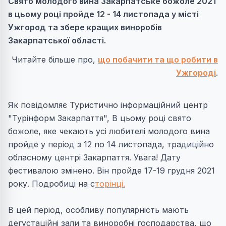
Свято молодого вина Закарпатське божоле 2021
в цьому році пройде 12 - 14 листопада у місті
Ужгород та збере кращих виноробів
Закарпатської області.
Читайте більше про,
що побачити та що робити в
Ужгороді
.
Як повідомляє Туристично інформаційний центр
"Турінформ Закарпаття", В цьому році свято
божоле, яке чекають усі любителі молодого вина
пройде у період з 12 по 14 листопада, традиційно
обласному центрі Закарпаття. Увага! Дату
фестивалою змінено.
Він пройде 17-19 грудня 2021
року.
Подробиці на с
торінці.
В цей період, особливу популярність мають
дегустаційні зали та виноробні господарства, що