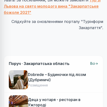
Увага! За посиланням, Ви можете замовити
тур зі
Львова на свято молодого вина "Закарпатське
божоле 2021"
Слідкуйте за оновленнями порталу "Турінформ
Закарпаття".
Поруч ·
Закарпатська область
Всі
Dobrede – Будиночки під лісом
(Дубриничі)
Розміщення
Деца у нотаря - ресторан в
Ужгороді