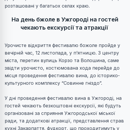
розташовані у багатьох селах краю.
На день бжоле в Ужгороді на гостей
чекають екскурсії та атракції
Урочисте відкриття фестивалю божоле пройде у
вечірній час, 12 листопада, у п’ятницю. З центру
міста, перетин вулиць Корзо та Волошина, саме
звідти урочисто, костюмована хода перейде до
місця проведення фестивалю вина, до історико-
культурного комплексу “Совинне гніздо”.
У дні проведення фестивалю вина в Ужгороді, на
гостей чекають безкоштовні екскурсії, які будуть
організовані за сприяння Ужгородської міської
ради, та додаткові атракції, представлення страв
кухні Закарпаття, фудкорт, що проходитимуть у