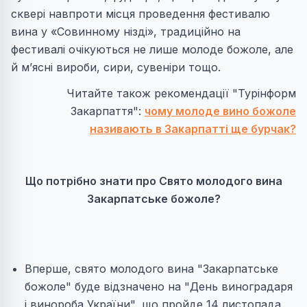
сквері навпроти місця проведення фестивалю
вина у «Совинному нізді», традиційно на
фестивалі очікуються не лише молоде божоле, але
й м’ясні вироби, сири, сувеніри тощо.
Читайте також рекомендації "Турінформ
Закарпаття":
чому молоде вино божоле
називають в Закарпатті ще бурчак?
Що потрібно знати про Свято молодого вина
Закарпатське божоле?
Вперше, свято молодого вина "Закарпатське
божоле" буде відзначено на "День виноградаря
і винороба України", що пройде 14 листопада,