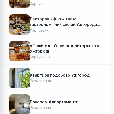
Харчування
Ресторан «Ф'южн.ua»:
гастрономічний спокій Ужгорода.
Авторська локальна кухня, затишок
Харчування
«Галлія» кав’ярня-кондитерська в
Ужгороді
Харчування
Квартири подобово Ужгород
Розміщення
Панорамні апартаменти
Розміщення