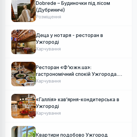
Dobrede – Будиночки під лісом
(Дубриничі)
Розміщення
Деца у нотаря - ресторан в
Ужгороді
Харчування
Ресторан «Ф'южн.ua»:
гастрономічний спокій Ужгорода.
Авторська локальна кухня, затишок
Харчування
«Галлія» кав’ярня-кондитерська в
Ужгороді
Харчування
Квартири подобово Ужгород