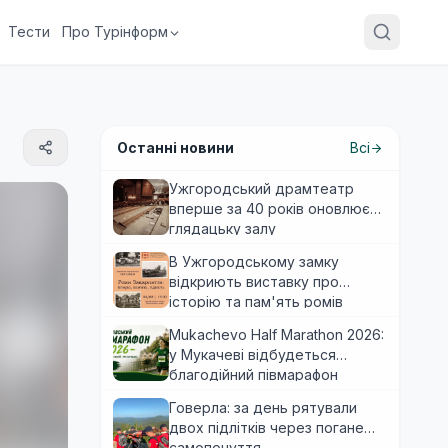
Тести
Про Турінформ
Останні новини
Всі
Ужгородський драмтеатр
вперше за 40 років оновлює
глядацьку залу
В Ужгородському замку
відкриють виставку про
історію та пам'ять ромів
Закарпаття
Mukachevo Half Marathon 2026:
у Мукачеві відбудеться
благодійний півмарафон
Говерла: за день рятували
двох підлітків через погане
самопочуття