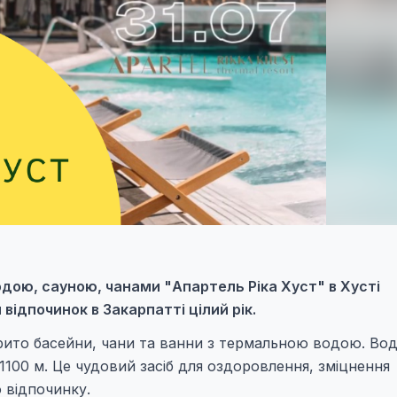
дою, сауною, чанами "Апартель Ріка Хуст" в Хусті
відпочинок в Закарпатті цілий рік.
крито басейни, чани та ванни з термальною водою. Во
1100 м. Це чудовий засіб для оздоровлення, зміцнення
 відпочинку.