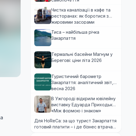
Чистка каналізації в кафе та
ресторанах: як боротися з
жировими засорами
Тиса – найбільша річка
Закарпаття
Термальні басейни Магнум у
Берегові: ціни літа 2026
Туристичний барометр
Закарпаття: аналітичний звіт,
весна 2026
В Ужгороді відкрили ювілейну
виставку Едуарда Приходька
«Між формою і знаком»
да
Для HoReCa: за що турист Закарпаття
готовий платити – і де бізнес втрачає
гроші