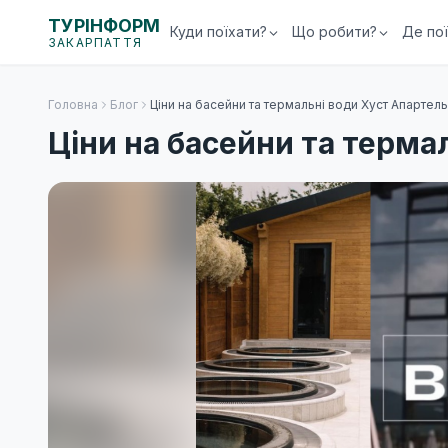
ТУРІНФОРМ
Куди поїхати?
Що робити?
Де по
ЗАКАРПАТТЯ
Головна
Блог
Ціни на басейни та термальні води Хуст Апартель
Ціни на басейни та терма