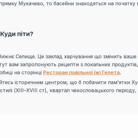
прямку Мукачево, то басейни знаходяться на початку м
 Куди піти?
і Нижнє Селище. Це заклад харчування що змінить ваше
 тут вам запропонують рецепти з локальних продуктів
биці на сторінці
Ресторан повільної їжі Гелета
.
яйтесь історичним центром, що б побачити пам'ятки Ху
илі (XIІІ–XVIII ст), квартал чехословацького періоду,