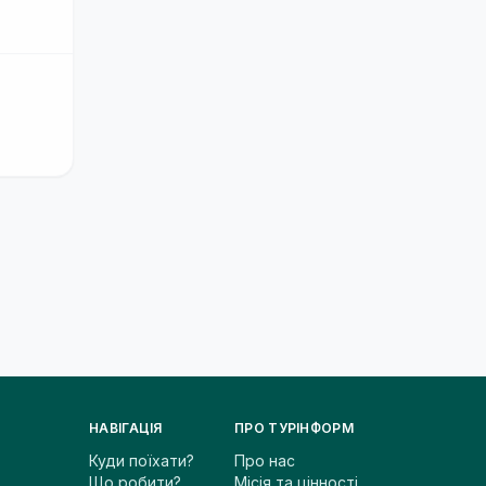
НАВІГАЦІЯ
ПРО ТУРІНФОРМ
Куди поїхати?
Про нас
Що робити?
Місія та цінності