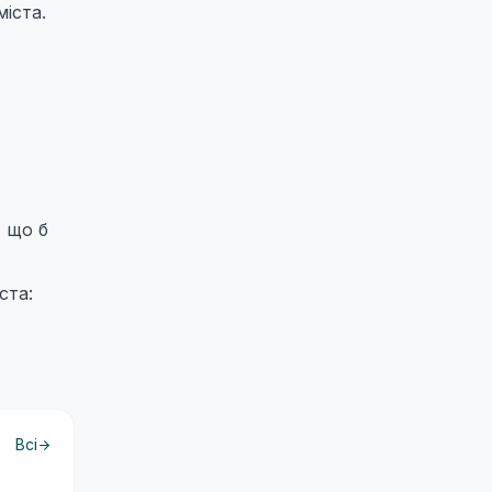
іста.
, що б
ста:
Всі