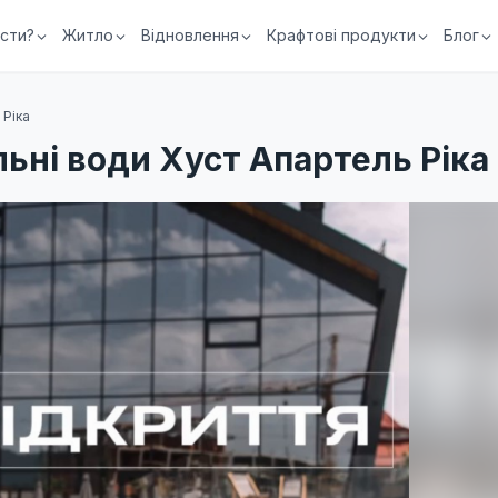
їсти?
Житло
Відновлення
Крафтові продукти
Блог
 Ріка
льні води Хуст Апартель Ріка