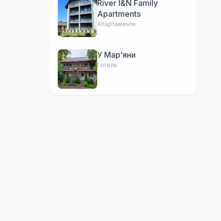
River I&N Family
Apartments
Апартаменти
У Марʼяни
Готель