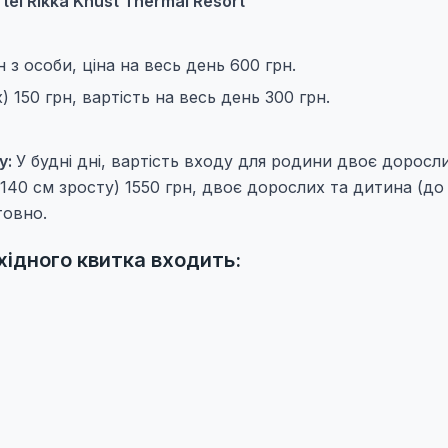
tel Rikka Khust Thermal Resort
 з особи, ціна на весь день 600 грн.
 150 грн, вартість на весь день 300 грн.
у:
У будні дні, вартість входу для родини двоє доросл
 140 см зросту) 1550 грн, двоє дорослих та дитина (до
товно.
вхідного квитка входить: