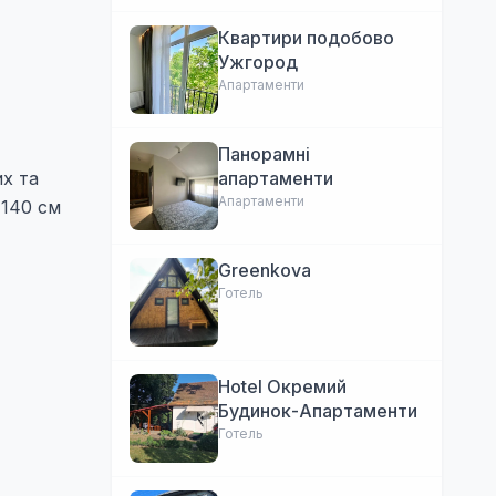
Квартири подобово
Ужгород
Апартаменти
Панорамні
их та
апартаменти
Апартаменти
 140 см
Greenkova
Готель
Hotel Окремий
Будинок-Апартаменти
Готель