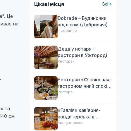
Цікаві місця
Всі
а". Це
Dobrede – Будиночки
ливає на
під лісом (Дубриничі)
Інше житло
Деца у нотаря -
ресторан в Ужгороді
Ресторан
.
Ресторан «Ф'южн.ua»:
гастрономічний спокій
Ужгорода. Авторська
Ресторан
локальна кухня,
затишок
их та
«Галлія» кав’ярня-
140 см
кондитерська в
Ужгороді
Кондитерська