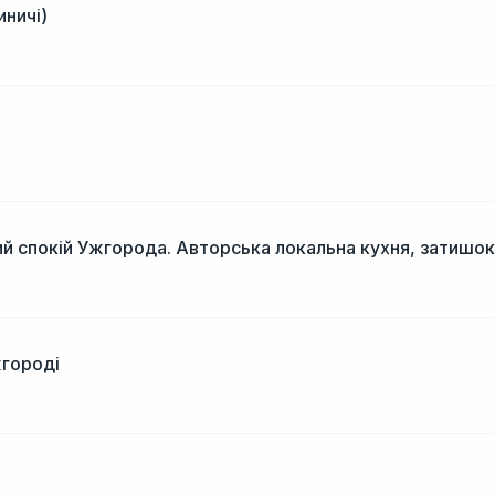
иничі)
і
й спокій Ужгорода. Авторська локальна кухня, затишок
жгороді