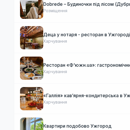
Dobrede – Будиночки під лісом (Дубр
Розміщення
Деца у нотаря - ресторан в Ужгород
Харчування
Ресторан «Ф'южн.ua»: гастрономічни
Харчування
«Галлія» кав’ярня-кондитерська в У
Харчування
Квартири подобово Ужгород