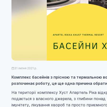
31 липня 2021 р.
Комплекс басейнів з прісною та термальною во
розпочинає роботу, це ще одна причина обрати 
На території комплексу Хуст Апартель Ріка від
подається з власного джерела, з глибини понад 
імунітету, лікування хвороб та просто приємного