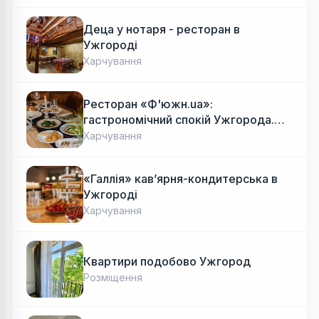
Деца у нотаря - ресторан в
Ужгороді
Харчування
Ресторан «Ф'южн.ua»:
гастрономічний спокій Ужгорода.
Авторська локальна кухня, затишок
Харчування
«Галлія» кав’ярня-кондитерська в
Ужгороді
Харчування
Квартири подобово Ужгород
Розміщення