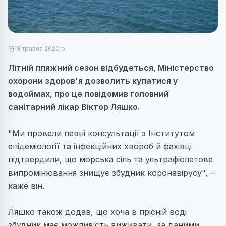
18 травня 2020 р.
Літній пляжний сезон відбудеться, Міністерство
охорони здоров'я дозволить купатися у
водоймах, про це повідомив головний
санітарний лікар Віктор Ляшко.
"
Ми провели певні консультації з Інститутом
епідеміології та інфекційних хвороб й фахівці
підтвердили, що морська сіль та ультрафіолетове
випромінювання знищує збудник коронавірусу
", –
каже він.
Ляшко також додав, що хоча в прісній воді
збудник має можливість виживати, за даними