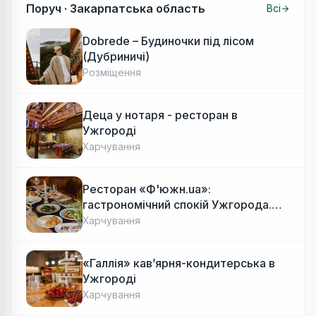
Поруч ·
Закарпатська область
Всі
Dobrede – Будиночки під лісом
(Дубриничі)
Розміщення
Деца у нотаря - ресторан в
Ужгороді
Харчування
Ресторан «Ф'южн.ua»:
гастрономічний спокій Ужгорода.
Авторська локальна кухня, затишок
Харчування
«Галлія» кав’ярня-кондитерська в
Ужгороді
Харчування