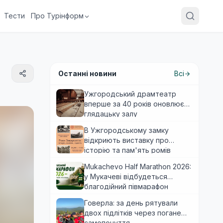
Тести
Про Турінформ
Останні новини
Всі
Ужгородський драмтеатр
вперше за 40 років оновлює
глядацьку залу
В Ужгородському замку
відкриють виставку про
історію та пам'ять ромів
Закарпаття
Mukachevo Half Marathon 2026:
у Мукачеві відбудеться
благодійний півмарафон
Говерла: за день рятували
двох підлітків через погане
самопочуття