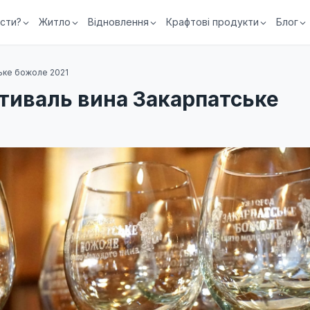
їсти?
Житло
Відновлення
Крафтові продукти
Блог
ьке божоле 2021
тиваль вина Закарпатське