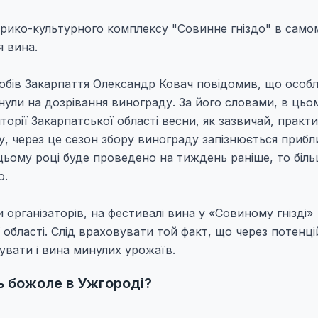
орико-культурного комплексу "Совинне гніздо" в само
я вина.
обів Закарпаття Олександр Ковач повідомив, що особ
нули на дозрівання винограду. За його словами, в цьо
орії Закарпатської області весни, як зазвичай, практ
у, через це сезон збору винограду запізнюється прибл
цьому році буде проведено на тиждень раніше, то біль
ю.
и організаторів, на фестивалі вина у «Совиному гнізді»
області. Слід враховувати той факт, що через потенц
увати і вина минулих урожаїв.
ь божоле в Ужгороді?