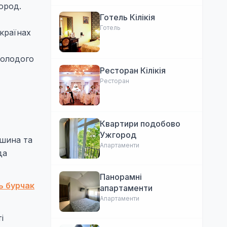
ород.
Готель Кілікія
Готель
 країнах
молодого
Ресторан Кілікія
Ресторан
Квартири подобово
Ужгород
ошина та
Апартаменти
да
Панорамні
ь бурчак
апартаменти
Апартаменти
і