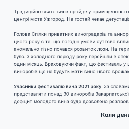
Традиційно свято вина пройде у приміщенні іст
центрі міста Ужгород. На гостей чекає дегустаці
Голова Спілки приватних виноградарів та винор
цього року є те, що погодні умови суттєво впли
аномально пізно почався розвиток лози. На терит
було. З холодного періоду року перейшли в спек
один місяць. Враховуючи факт, що фестиваль у 
виноробів ще не будуть мати вино нвого врожа
Учасники фестивалю вина 2021 року
. За словам
представляти понад 30 виноробів Закарпатської 
дефіцит молодого вина буде дозволено реалізов
Коли ден