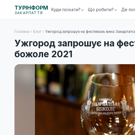
ТУРІНФОРМ
Куди поїхати?
Що робити?
Де по
ЗАКАРПАТТЯ
Головна
Блог
Ужгород запрошує на фестиваль вина Закарпатс
Ужгород запрошує на фес
божоле 2021