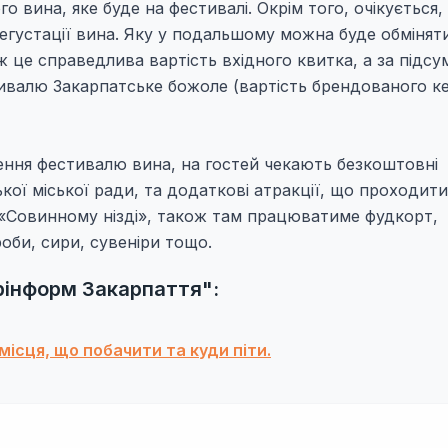
 вина, яке буде на фестивалі. Окрім того, очікується,
дегустації вина. Яку у подальшому можна буде обмінят
ж це справедлива вартість вхідного квитка, а за підс
валю Закарпатське божоле (вартість брендованого к
ення фестивалю вина, на гостей чекають безкоштовні
ської міської ради, та додаткові атракції, що проходит
 «Совинному нізді», також там працюватиме фудкорт,
оби, сири, сувеніри тощо.
урінформ Закарпаття":
 місця, що побачити та куди піти.