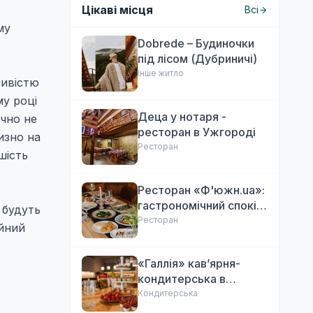
Цікаві місця
Всі
му
Dobrede – Будиночки
під лісом (Дубриничі)
Інше житло
ливістю
му році
Деца у нотаря -
ично не
ресторан в Ужгороді
изно на
Ресторан
шість
Ресторан «Ф'южн.ua»:
гастрономічний спокій
 будуть
Ужгорода. Авторська
Ресторан
ійний
локальна кухня,
затишок
«Галлія» кав’ярня-
кондитерська в
Ужгороді
Кондитерська