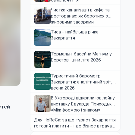
Чистка каналізації в кафе та
ресторанах: як боротися з
жировими засорами
Тиса – найбільша річка
Закарпаття
Термальні басейни Магнум у
Берегові: ціни літа 2026
Туристичний барометр
Закарпаття: аналітичний звіт,
весна 2026
В Ужгороді відкрили ювілейну
виставку Едуарда Приходька
стей
«Між формою і знаком»
Для HoReCa: за що турист Закарпаття
готовий платити – і де бізнес втрачає
гроші