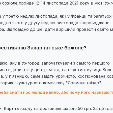
 божоле пройде 12-14 листопада 2021 року в місті Ужг
у третю неділю листопада, як і у Франції та багатьох
згідно якого у другу неділю листопада запроваджено
ба. Відповідно до цієї дати вирішили провести свято 
фестивалю Закарпатське божоле?
ією, яку в Ужгороді започаткували з самого першого
на відкриють у центрі міста, на перетині вулиць Вол
ада, у п’ятницю, саме звідти урочисто, костюмована хо
торико-культурного комплексу "Совинне гніздо".
еба знати про молоде вино, або чому його називают
м.
Вартіть входу на фестиваль складе 50 грн. За це гост