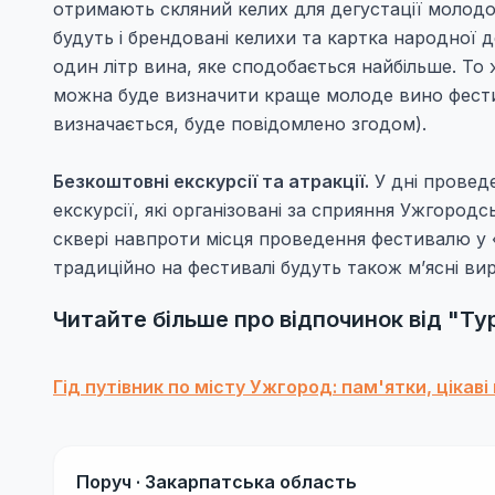
отримають скляний келих для дегустації молодого
будуть і брендовані келихи та картка народної 
один літр вина, яке сподобається найбільше. То 
можна буде визначити краще молоде вино фести
визначається, буде повідомлено згодом).
Безкоштовні екскурсії та атракції.
У дні провед
екскурсії, які організовані за сприяння Ужгород
сквері навпроти місця проведення фестивалю у
традиційно на фестивалі будуть також м’ясні вир
Читайте більше про відпочинок від "Т
Гід путівник по місту Ужгород: пам'ятки, цікаві
Поруч ·
Закарпатська область