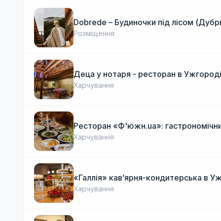
Dobrede – Будиночки під лісом (Дубр
Розміщення
Деца у нотаря - ресторан в Ужгород
Харчування
Ресторан «Ф'южн.ua»: гастрономічни
Харчування
«Галлія» кав’ярня-кондитерська в У
Харчування