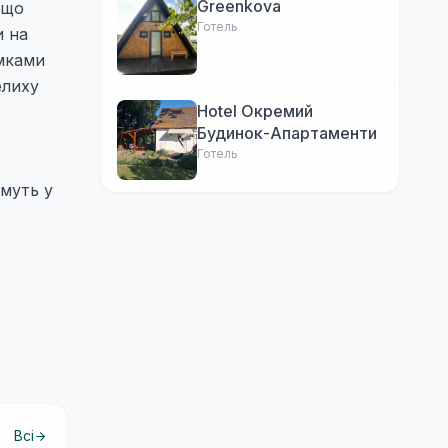
Greenkova
 що
Готель
и на
умками
елиху
Hotel Окремий
Будинок-Апартаменти
Готель
имуть у
Всі