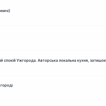
иничі)
і
й спокій Ужгорода. Авторська локальна кухня, затишок
жгороді