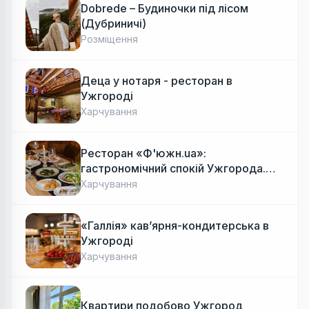
Dobrede – Будиночки під лісом
(Дубриничі)
Розміщення
Деца у нотаря - ресторан в
Ужгороді
Харчування
Ресторан «Ф'южн.ua»:
гастрономічний спокій Ужгорода.
Авторська локальна кухня, затишок
Харчування
«Галлія» кав’ярня-кондитерська в
Ужгороді
Харчування
Квартири подобово Ужгород