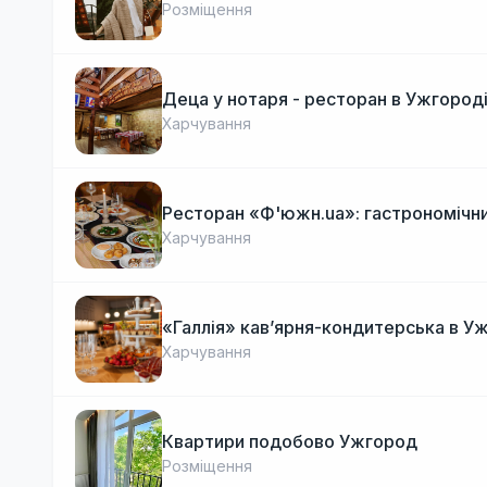
Розміщення
Деца у нотаря - ресторан в Ужгород
Харчування
Ресторан «Ф'южн.ua»: гастрономічни
Харчування
«Галлія» кав’ярня-кондитерська в У
Харчування
Квартири подобово Ужгород
Розміщення