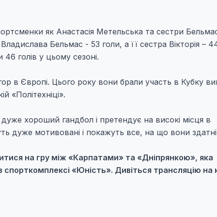
спортсменки як Анастасія Метельська та сестри Бельма
Владислава Бельмас - 53 голи, а її сестра Вікторія – 4
 46 голів у цьому сезоні.
гор в Європі. Цього року вони брали участь в Кубку ви
ій «Політехніці».
 дуже хороший гандбол і претендує на високі місця в
уть дуже мотивовані і покажуть все, на що вони здатні
итися на гру між «Карпатами» та «Дніпрянкою», яка
00 в спорткомплексі «Юність». Дивіться трансляцію на 