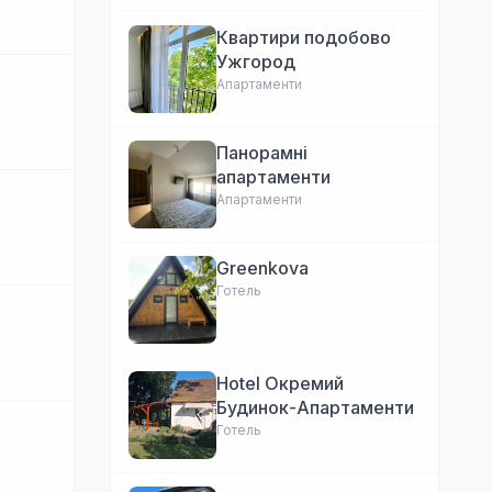
Квартири подобово
Ужгород
Апартаменти
Панорамні
апартаменти
Апартаменти
Greenkova
Готель
Hotel Окремий
Будинок-Апартаменти
Готель