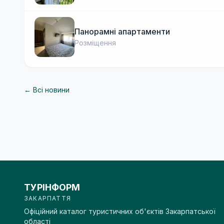
Панорамні апартаменти
Розміщення
← Всі новини
ТУРІНФОРМ
ЗАКАРПАТТЯ
Офіційний каталог туристичних об'єктів Закарпатської
області