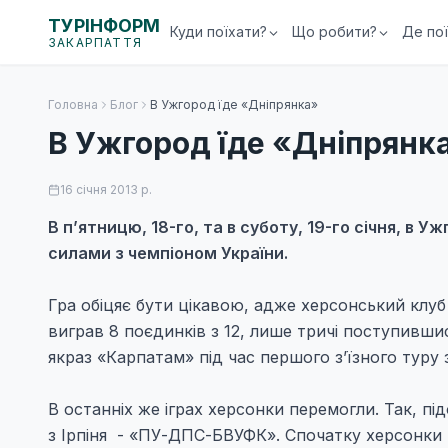
ТУРІНФОРМ
Куди поїхати?
Що робити?
Де по
ЗАКАРПАТТЯ
Головна
Блог
В Ужгород їде «Дніпрянка»
В Ужгород їде «Дніпрянк
16 січня 2013 р.
В п’ятницю, 18-го, та в суботу, 19-го січня, 
силами з чемпіоном України.
Гра обіцяє бути цікавою, адже херсонський клу
виграв 8 поєдинків з 12, лише тричі поступивши
якраз «Карпатам» під час першого з’їзного туру 
В останніх же іграх херсонки перемогли. Так, п
з Ірпіня - «ПУ-ДПС-БВУФК». Спочатку херсонки в