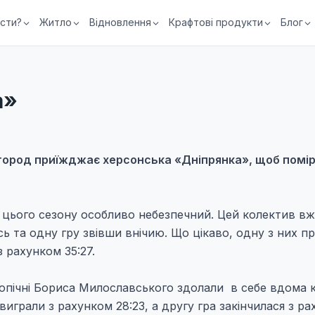
їсти?
Житло
Відновлення
Крафтові продукти
Блог
а»
в Ужгород приїжджає херсонська «Дніпрянка», щоб помі
б цього сезону особливо небезпечний. Цей колектив в
сь та одну гру звівши внічию. Що цікаво, одну з них п
з рахунком 35:27.
ідопічні Бориса Милославського здолали в себе вдома 
играли з рахунком 28:23, а другу гра закінчилася з ра