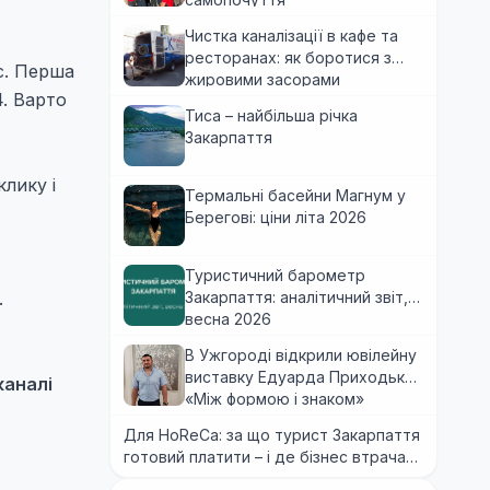
Чистка каналізації в кафе та
ресторанах: як боротися з
с. Перша
жировими засорами
4. Варто
Тиса – найбільша річка
Закарпаття
клику і
Термальні басейни Магнум у
Берегові: ціни літа 2026
Туристичний барометр
.
Закарпаття: аналітичний звіт,
весна 2026
В Ужгороді відкрили ювілейну
виставку Едуарда Приходька
каналі
«Між формою і знаком»
Для HoReCa: за що турист Закарпаття
готовий платити – і де бізнес втрачає
гроші