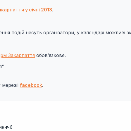
карпаття у січні 2013
.
дення подій несуть організатори, у календарі можливі зм
орм Закарпаття
обов’язкове.
я“
у мережі
facebook
.
иничі)