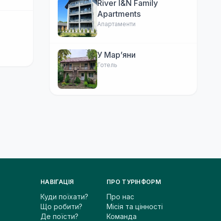
River I&N Family
Apartments
Апартаменти
У Марʼяни
Готель
НАВІГАЦІЯ
ПРО ТУРІНФОРМ
Куди поїхати?
Про нас
Що робити?
Місія та цінності
Де поїсти?
Команда