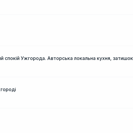
і
й спокій Ужгорода. Авторська локальна кухня, затишок
жгороді