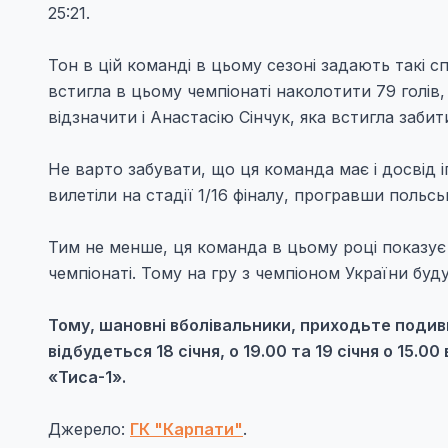
25:21.
Тон в цій команді в цьому сезоні задають такі 
встигла в цьому чемпіонаті наколотити 79 голів, 
відзначити і Анастасію Сінчук, яка встигла забити
Не варто забувати, що ця команда має і досвід і
вилетіли на стадії 1/16 фіналу, програвши польськ
Тим не менше, ця команда в цьому році показує
чемпіонаті. Тому на гру з чемпіоном України буд
Тому, шановні вболівальники, приходьте подив
відбудеться 18 січня, о 19.00 та 19 січня о 15.
«Тиса-1».
Джерело:
ГК "Карпати"
.