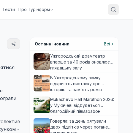
Тести
Про Турінформ
Останні новини
Всі
Ужгородський драмтеатр
вперше за 40 років оновлює
рятися
глядацьку залу
В Ужгородському замку
відкриють виставку про
історію та пам'ять ромів
же
Закарпаття
рограли
Mukachevo Half Marathon 2026:
у Мукачеві відбудеться
благодійний півмарафон
колектив
Говерла: за день рятували
двох підлітків через погане
хунком -
самопочуття