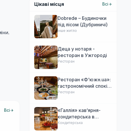
Цікаві місця
Всі
Dobrede – Будиночки
під лісом (Дубриничі)
Інше житло
іни.
Деца у нотаря -
ресторан в Ужгороді
Ресторан
Ресторан «Ф'южн.ua»:
гастрономічний спокій
Ужгорода. Авторська
Ресторан
локальна кухня,
затишок
«Галлія» кав’ярня-
Всі
кондитерська в
Ужгороді
Кондитерська