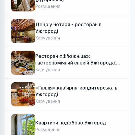
Розміщення
Деца у нотаря - ресторан в
Ужгороді
Харчування
Ресторан «Ф'южн.ua»:
гастрономічний спокій Ужгорода.
Авторська локальна кухня, затишок
Харчування
«Галлія» кав’ярня-кондитерська в
Ужгороді
Харчування
Квартири подобово Ужгород
Розміщення