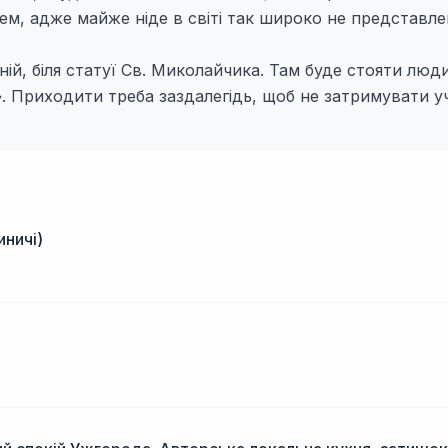
м, адже майже ніде в світі так широко не представле
ній, біля статуї Св. Миколайчика. Там буде стояти люд
. Приходити треба заздалегідь, щоб не затримувати уч
иничі)
і