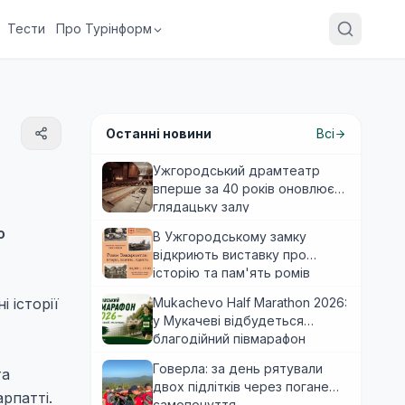
Тести
Про Турінформ
Останні новини
Всі
Ужгородський драмтеатр
вперше за 40 років оновлює
глядацьку залу
о
В Ужгородському замку
відкриють виставку про
історію та пам'ять ромів
Закарпаття
 історії
Mukachevo Half Marathon 2026:
у Мукачеві відбудеться
благодійний півмарафон
Говерла: за день рятували
та
двох підлітків через погане
рпатті.
самопочуття