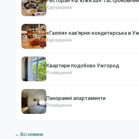
Ресторан «Ф'южн.ua»: гастрономічни
Харчування
«Галлія» кав’ярня-кондитерська в У
Харчування
Квартири подобово Ужгород
Розміщення
Панорамні апартаменти
Розміщення
← Всі новини