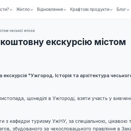
їсти?
Житло
Відновлення
Крафтові продукти
Блог
стом чеської епохи
зкоштовну екскурсію містом
 екскурсія "Ужгород. Історія та архітектура чеськог
истопада, щонеділі в Ужгороді, взяти участь у вивченні
сти з кафедри туризму УжНУ, за спеціальною, цікавою 
ов, збудованого за чехословацького правління в Зака