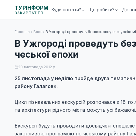
ТУРІНФОРМ
Куди поїхати?
Що робити?
Де по
ЗАКАРПАТТЯ
Головна
Блог
В Ужгороді проведуть безкоштовну екскурсію мі
В Ужгороді проведуть бе
чеської епохи
20 листопада 2012 р.
25 листопада у неділю пройде друга тематична
району Галагов».
Цикл пізнавальних екскурсій розпочався з 18-го л
та архітектури рідного міста можуть усі бажаючі.
Екскурсії будуть проводити досвідчені спеціалі
захопливою програмою по чеському району Галаг