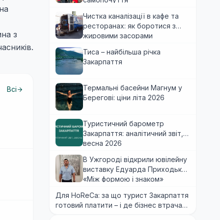
на
Чистка каналізації в кафе та
ресторанах: як боротися з
ина з
жировими засорами
асників.
Тиса – найбільша річка
Закарпаття
Термальні басейни Магнум у
Всі
Берегові: ціни літа 2026
Туристичний барометр
Закарпаття: аналітичний звіт,
весна 2026
В Ужгороді відкрили ювілейну
виставку Едуарда Приходька
«Між формою і знаком»
Для HoReCa: за що турист Закарпаття
готовий платити – і де бізнес втрачає
гроші