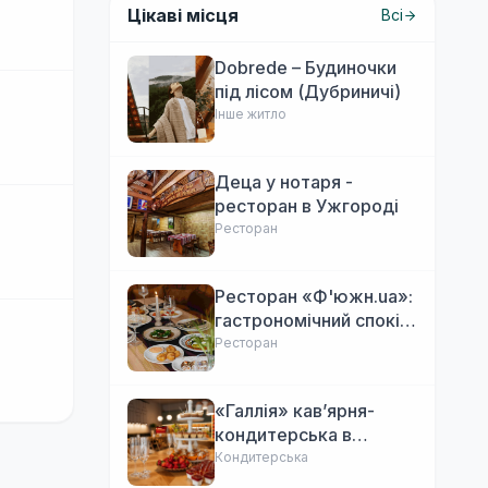
Цікаві місця
Всі
Dobrede – Будиночки
під лісом (Дубриничі)
Інше житло
Деца у нотаря -
ресторан в Ужгороді
Ресторан
Ресторан «Ф'южн.ua»:
гастрономічний спокій
Ужгорода. Авторська
Ресторан
локальна кухня,
затишок
«Галлія» кав’ярня-
кондитерська в
Ужгороді
Кондитерська