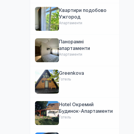
Квартири подобово
Ужгород
Апартаменти
Панорамні
апартаменти
Апартаменти
Greenkova
Готель
Hotel Окремий
Будинок-Апартаменти
Готель