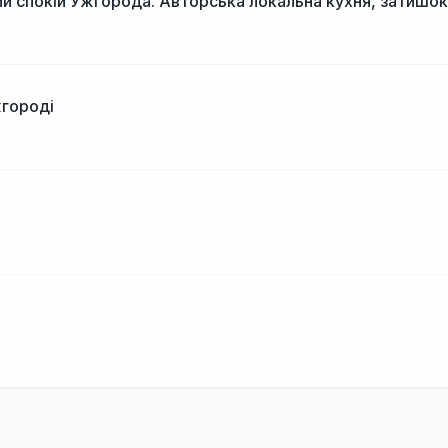
й спокій Ужгорода. Авторська локальна кухня, затишок
жгороді