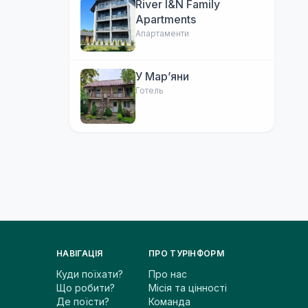
River I&N Family
Apartments
Апартаменти
У Марʼяни
Готель
НАВІГАЦІЯ
ПРО ТУРІНФОРМ
Куди поїхати?
Про нас
Що робити?
Місія та цінності
Де поїсти?
Команда