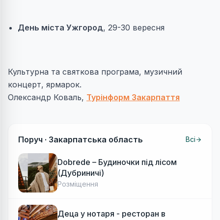
День
міста
Ужгород
, 29-30 вересня
Культурна та святкова програма, музичний
концерт, ярмарок.
Олександр Коваль,
Турінформ Закарпаття
Поруч ·
Закарпатська область
Всі
Dobrede – Будиночки під лісом
(Дубриничі)
Розміщення
Деца у нотаря - ресторан в