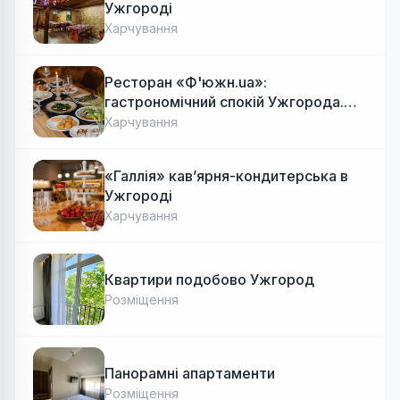
Ужгороді
Харчування
Ресторан «Ф'южн.ua»:
гастрономічний спокій Ужгорода.
Авторська локальна кухня, затишок
Харчування
«Галлія» кав’ярня-кондитерська в
Ужгороді
Харчування
Квартири подобово Ужгород
Розміщення
Панорамні апартаменти
Розміщення