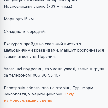
На цей раз ми маємо намір підкорити
Новоселицьку скелю (763 м.н.р.м.) .
Маршрут:16 км.
Складність: середній.
Екскурсія пройде на скельний виступ з
мальовничими краєвидами. Маршут розпочнеться
і закінчиться у м. Перечин.
Увага: всі подробиці та умови участі, запис у групу
за телефоном: 066-96-55-167
Реєстрація обовязкова на сторінці Турінформ
Закарпаття, у мережі фейсбук
Похід
на Новоселицьку скелю
.