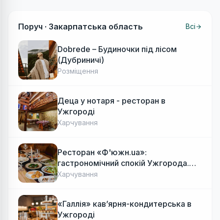
Поруч ·
Закарпатська область
Всі
Dobrede – Будиночки під лісом
(Дубриничі)
Розміщення
Деца у нотаря - ресторан в
Ужгороді
Харчування
Ресторан «Ф'южн.ua»:
гастрономічний спокій Ужгорода.
Авторська локальна кухня, затишок
Харчування
«Галлія» кав’ярня-кондитерська в
Ужгороді