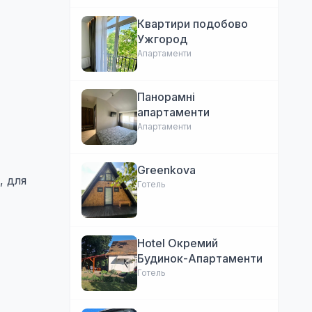
Квартири подобово
Ужгород
Апартаменти
Панорамні
апартаменти
Апартаменти
Greenkova
, для
Готель
Hotel Окремий
Будинок-Апартаменти
Готель