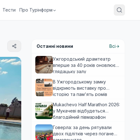
Тести
Про Турінформ
Останні новини
Всі
Ужгородський драмтеатр
вперше за 40 років оновлює
глядацьку залу
В Ужгородському замку
відкриють виставку про
історію та пам'ять ромів
Закарпаття
Mukachevo Half Marathon 2026:
у Мукачеві відбудеться
благодійний півмарафон
Говерла: за день рятували
двох підлітків через погане
самопочуття