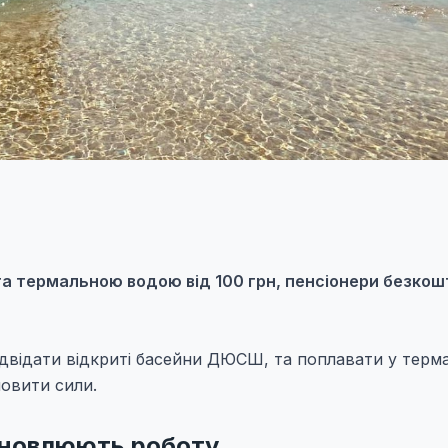
 та термальною водою від 100 грн, пенсіонери безкош
ідвідати відкриті басейни ДЮСШ, та поплавати у терма
новити сили.
ідновлюють роботу