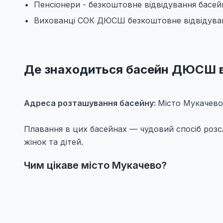
Пенсіонери - безкоштовне відвідування басейн
Вихованці СОК ДЮСШ безкоштовне відвідува
Де знаходиться басейн ДЮСШ в
Адреса розташування басейну:
Місто Мукачево
Плавання в цих басейнах — чудовий спосіб розс
жінок та дітей.
Чим цікаве місто Мукачево?