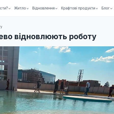
їсти?
Житло
Відновлення
Крафтові продукти
Блог
ту
чево відновлюють роботу