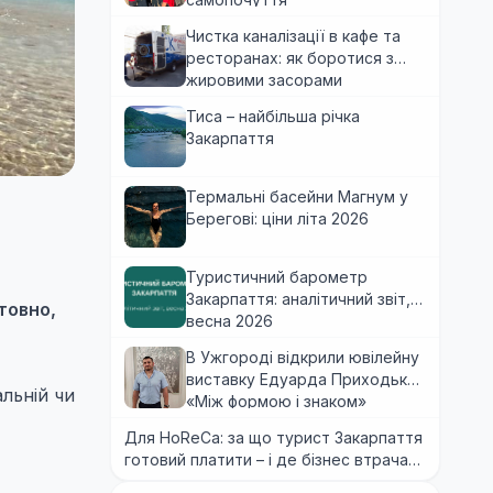
Чистка каналізації в кафе та
ресторанах: як боротися з
жировими засорами
Тиса – найбільша річка
Закарпаття
Термальні басейни Магнум у
Берегові: ціни літа 2026
Туристичний барометр
Закарпаття: аналітичний звіт,
товно,
весна 2026
В Ужгороді відкрили ювілейну
виставку Едуарда Приходька
льній чи
«Між формою і знаком»
Для HoReCa: за що турист Закарпаття
готовий платити – і де бізнес втрачає
гроші