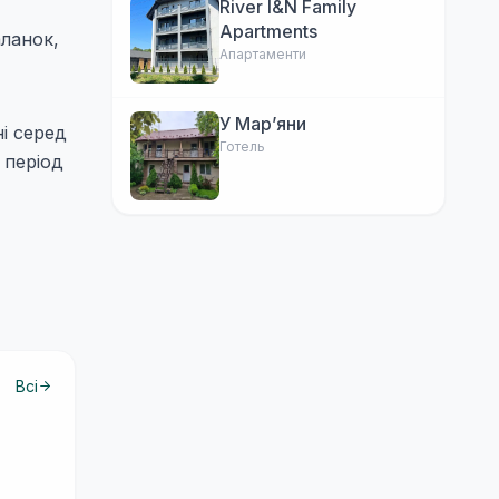
River I&N Family
Apartments
аланок,
Апартаменти
У Марʼяни
і серед
Готель
 період
Всі