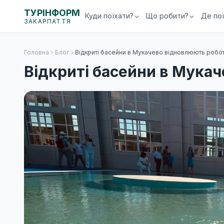
ТУРІНФОРМ
Куди поїхати?
Що робити?
Де по
ЗАКАРПАТТЯ
Головна
Блог
Відкриті басейни в Мукачево відновлюють робо
Відкриті басейни в Мука