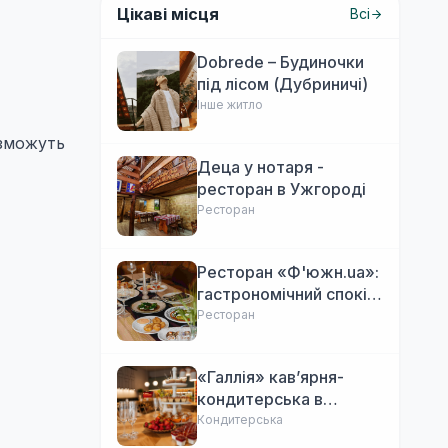
Цікаві місця
Всі
Dobrede – Будиночки
під лісом (Дубриничі)
Інше житло
 зможуть
Деца у нотаря -
ресторан в Ужгороді
Ресторан
Ресторан «Ф'южн.ua»:
гастрономічний спокій
Ужгорода. Авторська
Ресторан
локальна кухня,
затишок
«Галлія» кав’ярня-
кондитерська в
Ужгороді
Кондитерська