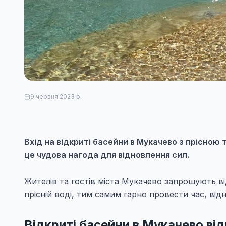
9 червня 2023 р.
Вхід на відкриті басейни в Мукачево з прісною
це чудова нагода для відновлення сил.
Жителів та гостів міста Мукачево запрошують в
прісній воді, тим самим гарно провести час, від
Відкриті басейни в Мукачево в