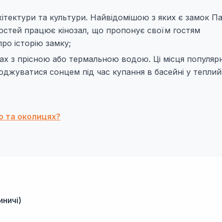
ітектури та культури. Найвідомішою з яких є замок П
я гостей працює кінозал, що пропонує своїм гостям
ро історію замку;
х з прісною або термальною водою. Ці місця популярн
лоджуватися сонцем під час купання в басейні у теплий
о та околицях?
иничі)