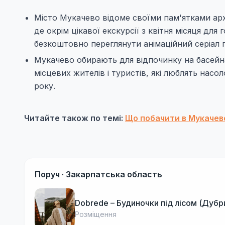
Місто Мукачево відоме своїми пам'ятками арх
де окрім цікавої екскурсії з квітня місяця дл
безкоштовно переглянути анімаційний серіал п
Мукачево обирають для відпочинку на басейна
місцевих жителів і туристів, які люблять насо
року.
Читайте також по темі:
Що побачити в Мукачев
Поруч ·
Закарпатська область
Dobrede – Будиночки під лісом (Дубр
Розміщення