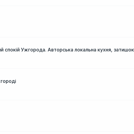
і
й спокій Ужгорода. Авторська локальна кухня, затишок
жгороді