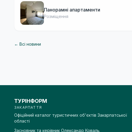
Панорамні апартаменти
Розміщення
← Всі новини
ТУРІНФОРМ
ЗАКАРПАТТЯ
Офіційний каталог туристичних об'єктів Закарпатської
області
Засновник та керівник
Олександр Коваль