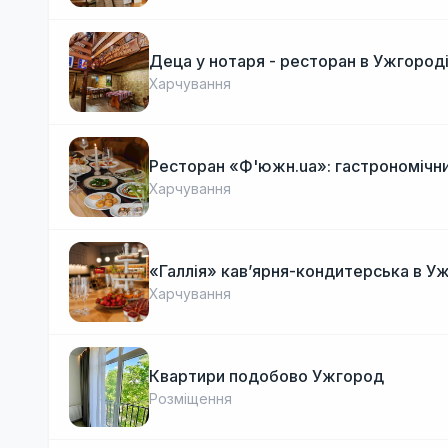
Деца у нотаря - ресторан в Ужгород
Харчування
Ресторан «Ф'южн.ua»: гастрономічни
Харчування
«Галлія» кав’ярня-кондитерська в У
Харчування
Квартири подобово Ужгород
Розміщення