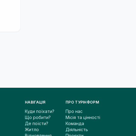
НАВІГАЦІЯ
ПРО ТУРІНФОРМ
Куди поїхати?
Про нас
Що робити?
Місія та цінності
Де поїсти?
Команда
Житло
Діяльність
Відновлення
Проєкти