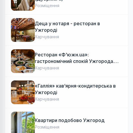
Розміщення
Деца у нотаря - ресторан в
Ужгороді
Харчування
Ресторан «Ф'южн.ua»:
гастрономічний спокій Ужгорода.
Авторська локальна кухня, затишок
Харчування
«Галлія» кав’ярня-кондитерська в
Ужгороді
Харчування
Квартири подобово Ужгород
Розміщення