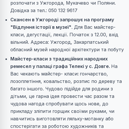
розпочати з Ужгорода, Мукачево чи Поляни.
Довідка за тел.: 050 132 9617
Скансен в Ужгороді запрошує на програму
"Відлуння історії в музеї"
. Для Вас майстер-
класи, дегустації, лекції. Початок з 12.00, вхід
вільний. Адреса: Ужгород, Закарпатський
обласний музей народної архітектури та побуту
Майстер-класи з традиційних народних
ремесел у палаці графа Телекі у с. Довге.
На
Вас чекають майстер- класи
:
гончарство,
лозоплетіння,
ковальство,
розпис по дереву та
багато іншого.
Чудово підійде для родини з
дітьми, це гарна ідея провести час разом та
чудова нагода спробувати щось нове, до
прикладу зліпити горщик своїми руками, чи
навчитись виготовляти ляльку-мотанку або
спостерігати за роботою художників та