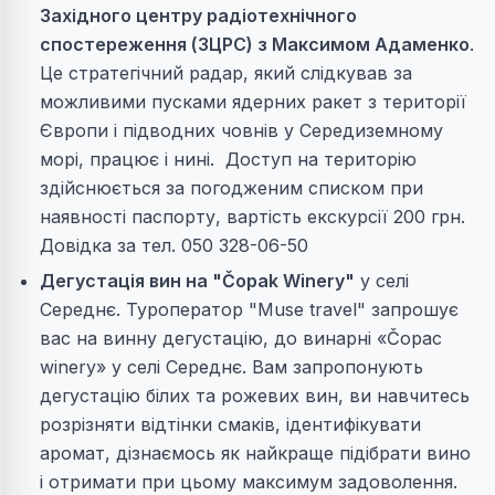
Західного центру радіотехнічного
спостереження (ЗЦРС) з Максимом Адаменко
.
Це стратегічний радар, який слідкував за
можливими пусками ядерних ракет з території
Європи і підводних човнів у Середиземному
морі, працює і нині. Доступ на територію
здійснюється за погодженим списком при
наявності паспорту, вартість екскурсії 200 грн.
Довідка за тел. 050 328-06-50
Дегустація вин на "Čopak Winery"
у селі
Середнє. Туроператор "Muse travel" запрошує
вас на винну дегустацію, до винарні «Čopac
winery» у селі Середнє. Вам запропонують
дегустацію білих та рожевих вин, ви навчитесь
розрізняти відтінки смаків, ідентифікувати
аромат, дізнаємось як найкраще підібрати вино
і отримати при цьому максимум задоволення.