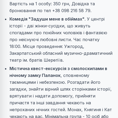
Вартість на 1 особу: 350 грн, Довідка та
бронювання по тел +38 098 216 58 79.
Комедія "Задуши мене в обіймах"
. У центрі
історії - дві жінки-сусідки, що живуть
спогадами про покійних чоловіків і фантазією
про неіснуючі любовні листи. Час початку
18:00. Місце проведення: Ужгород,
Закарпатський обласний музично-драматичний
театр ім. братів Шерегіїв.
Містична квест-екскурсія з смолоскипами в
нічному замку Паланок
, сповненому
таємницями і небезпекою. Розгадати його
загадки, знайти вірний шлях сторінками історії,
врятувати і надати допомогу, прийняти
причастя та інші завдання чекають на
непроханих нічних гостей. Монах, Княгиня і Кат
чекають на вас. Мінімальна група - 10 осіб або