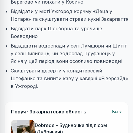
Берегово чи поїхати у Косино
Відвідати у місті Ужгород корчму «Деца у
Нотаря» та скуштувати страви кухні Закарпаття
Відвідати парк Шенборна та урочище
Воєводино
Відвдідати водоспади у селі Лумшори чи Шипіт
у селі Пилипець, чи водоспад Труфанець у
Ясіня у цей період вони особливо повноводні
Скуштувати десерти у кондитерській
Штефаньо та випити каву у кавярні «Ріверсайд»
в Ужгороді.
Поруч ·
Закарпатська область
Всі
Dobrede – Будиночки під лісом
(Дубриничі)