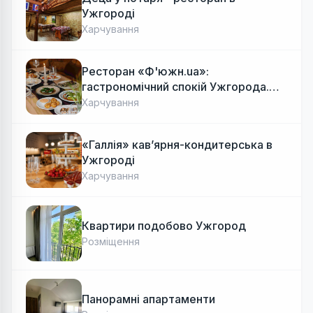
Ужгороді
Харчування
Ресторан «Ф'южн.ua»:
гастрономічний спокій Ужгорода.
Авторська локальна кухня, затишок
Харчування
«Галлія» кав’ярня-кондитерська в
Ужгороді
Харчування
Квартири подобово Ужгород
Розміщення
Панорамні апартаменти