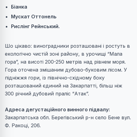
Біанка
Мускат Оттонель
Рислінг Рейнський.
Шо цікаво: виноградники розташовані і ростуть в
екологічно чистій зоні району, в урочищі “Мала
гора”, на висоті 200-250 метрів над рівнем моря.
Гора оточена змішаним дубово-буковим лісом. У
підніжжя гори, із північно-східному боку
розташований єдиний на Закарпатті, більш ніж
300 річний дубовий праліс “Атак”.
Адреса дегустаційного винного підвалу:
Закарпатська обл. Берегівський р-н село Бене вул.
Ф. Ракоці, 206.