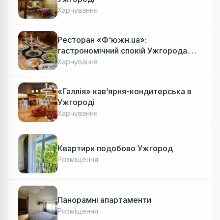
Харчування
Ресторан «Ф'южн.ua»:
гастрономічний спокій Ужгорода.
Авторська локальна кухня, затишок
Харчування
«Галлія» кав’ярня-кондитерська в
Ужгороді
Харчування
Квартири подобово Ужгород
Розміщення
Панорамні апартаменти
Розміщення