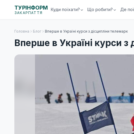
ТУРІНФОРМ
Куди поїхати?
Що робити?
Де по
ЗАКАРПАТТЯ
Головна
Блог
Вперше в Україні курси з дісципліни телемарк
Вперше в Україні курси з