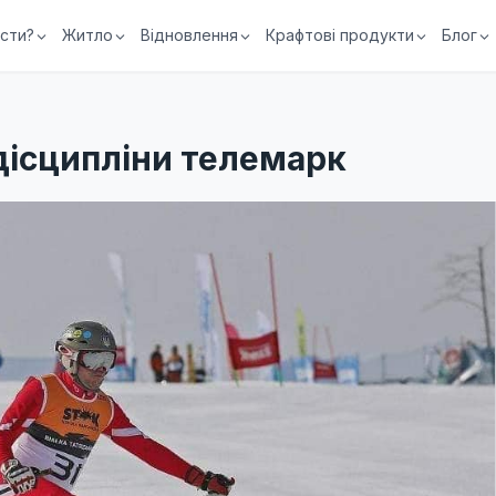
їсти?
Житло
Відновлення
Крафтові продукти
Блог
 дісципліни телемарк