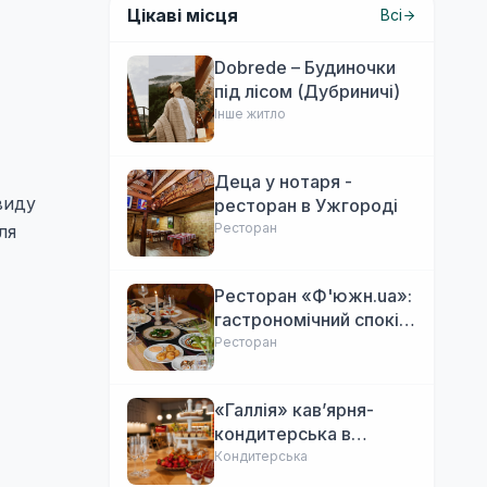
Цікаві місця
Всі
Dobrede – Будиночки
під лісом (Дубриничі)
Інше житло
Деца у нотаря -
виду
ресторан в Ужгороді
Ресторан
ля
Ресторан «Ф'южн.ua»:
гастрономічний спокій
Ужгорода. Авторська
Ресторан
локальна кухня,
затишок
«Галлія» кав’ярня-
кондитерська в
Ужгороді
Кондитерська