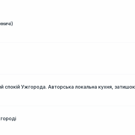
иничі)
і
й спокій Ужгорода. Авторська локальна кухня, затишок
жгороді