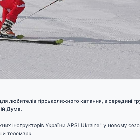
 для любителів гірськолижного катання, в середині гр
ій Дума.
жних інструкторів України APSI Ukraine" у новому сезо
ни теоемарк.