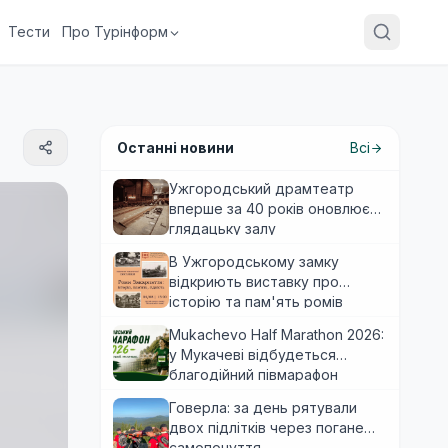
Тести
Про Турінформ
Останні новини
Всі
Ужгородський драмтеатр
вперше за 40 років оновлює
глядацьку залу
В Ужгородському замку
відкриють виставку про
історію та пам'ять ромів
Закарпаття
Mukachevo Half Marathon 2026:
у Мукачеві відбудеться
благодійний півмарафон
Говерла: за день рятували
двох підлітків через погане
самопочуття