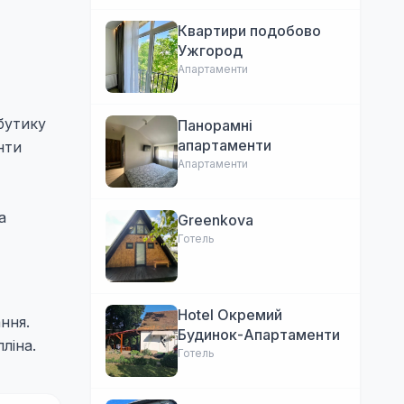
Квартири подобово
Ужгород
Апартаменти
бутику
Панорамні
апартаменти
нти
Апартаменти
а
Greenkova
Готель
Hotel Окремий
ння.
Будинок-Апартаменти
ліна.
Готель