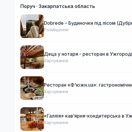
Поруч ·
Закарпатська область
Dobrede – Будиночки під лісом (Дубр
Розміщення
Деца у нотаря - ресторан в Ужгород
Харчування
Ресторан «Ф'южн.ua»: гастрономічни
Харчування
«Галлія» кав’ярня-кондитерська в У
Харчування