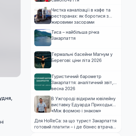
Чистка каналізації в кафе та
ресторанах: як боротися з
жировими засорами
Тиса – найбільша річка
Закарпаття
Термальні басейни Магнум у
Берегові: ціни літа 2026
Туристичний барометр
Закарпаття: аналітичний звіт,
весна 2026
удня,
В Ужгороді відкрили ювілейну
виставку Едуарда Приходька
«Між формою і знаком»
Для HoReCa: за що турист Закарпаття
ні
готовий платити – і де бізнес втрачає
гроші