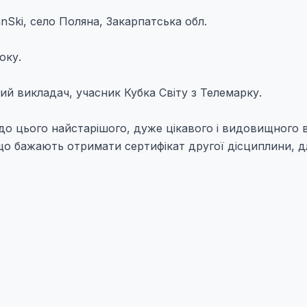
nSki, село Поляна, Закарпатська обл.
оку.
й викладач, учасник Кубка Світу з Телемарку.
до цього найстарішого, дуже цікавого і видовищного 
, що бажають отримати сертифікат другої дісциплини, д