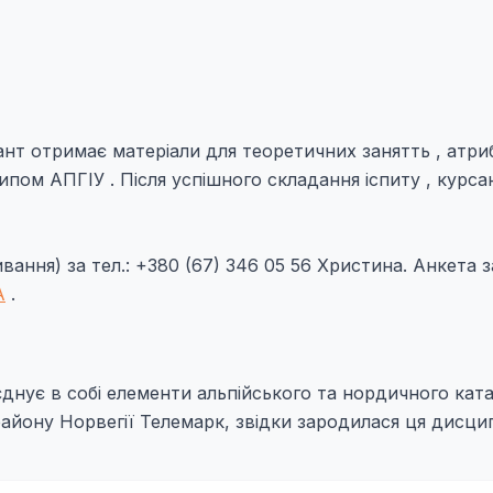
сант отримає матеріали для теоретичних занятть , атри
типом АПГІУ . Після успішного складання іспиту , курса
ання) за тел.: +380 (67) 346 05 56 Христина. Анкета з
A
.
єднує в собі елементи альпійського та нордичного ката
айону Норвегії Телемарк, звідки зародилася ця дисцип