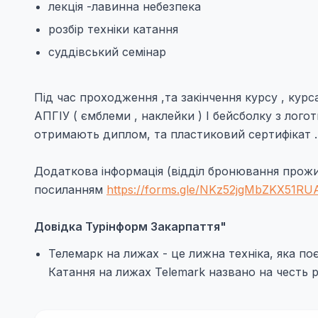
лекція -лавинна небезпека
розбір техніки катання
суддівський семінар
Під час проходження ,та закінчення курсу , кур
АПГІУ ( ємблеми , наклейки ) І бейсболку з лого
отримають диплом, та пластиковий сертифікат .
Додаткова інформація (відділ бронювання прожив
посиланням
https://forms.gle/NKz52jgMbZKX51RU
Довідка Турінформ Закарпаття"
Телемарк на лижах - це лижна техніка, яка по
Катання на лижах Telemark названо на честь р