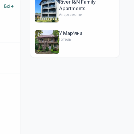
River I&N Family
Всі
Apartments
Апартаменти
У Марʼяни
Готель