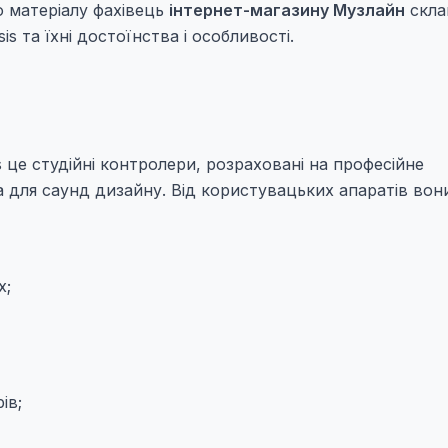
о матеріалу фахівець
інтернет-магазину Музлайн
скла
s та їхні достоїнства і особливості.
 це студійні контролери, розраховані на професійне
а для саунд дизайну. Від користувацьких апаратів вон
х;
ів;