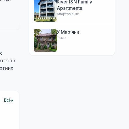
River I&N Family
Apartments
Апартаменти
У Марʼяни
Готель
х
иття та
артних
Всі