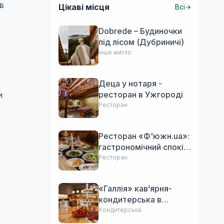
в
Цікаві місця
Всі
Dobrede – Будиночки
під лісом (Дубриничі)
Інше житло
Деца у нотаря -
ресторан в Ужгороді
и
Ресторан
Ресторан «Ф'южн.ua»:
гастрономічний спокій
Ужгорода. Авторська
Ресторан
локальна кухня,
затишок
«Галлія» кав’ярня-
кондитерська в
Ужгороді
Кондитерська