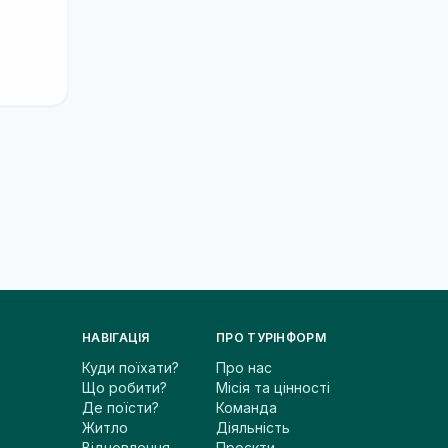
НАВІГАЦІЯ
ПРО ТУРІНФОРМ
Куди поїхати?
Про нас
Що робити?
Місія та цінності
Де поїсти?
Команда
Житло
Діяльність
Відновлення
Проєкти