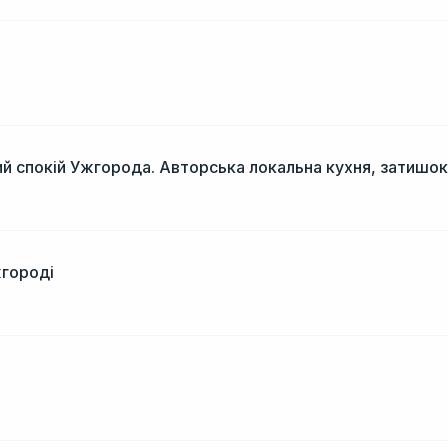
і
й спокій Ужгорода. Авторська локальна кухня, затишок
жгороді