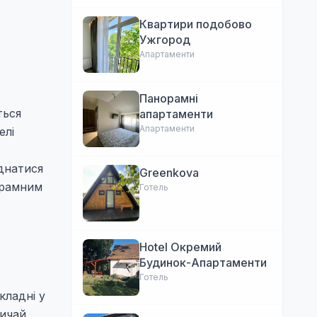
Квартири подобово
Ужгород
Апартаменти
Панорамні
ться
апартаменти
Апартаменти
елі
єднатися
Greenkova
грамним
Готель
Hotel Окремий
Будинок-Апартаменти
Готель
кладні у
вичай