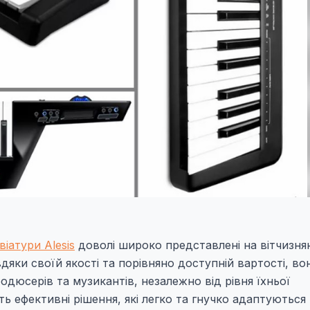
віатури Alesis
доволі широко представлені на вітчизн
дяки своїй якості та порівняно доступній вартості, во
дюсерів та музикантів, незалежно від рівня їхньої
ть ефективні рішення, які легко та гнучко адаптуються п