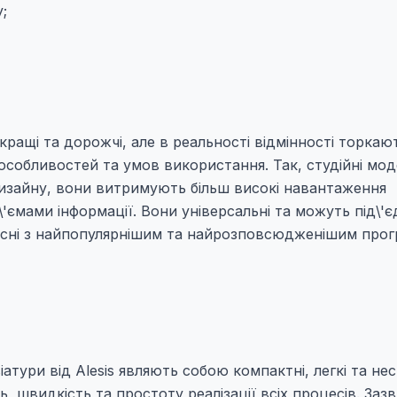
;
ращі та дорожчі, але в реальності відмінності торкаю
собливостей та умов використання. Так, студійні мод
 дизайну, вони витримують більш високі навантаження
'ємами інформації. Вони універсальні та можуть під\'
місні з найпопулярнішим та найрозповсюдженішим про
атури від Alesis являють собою компактні, легкі та нес
ь, швидкість та простоту реалізації всіх процесів. Заз