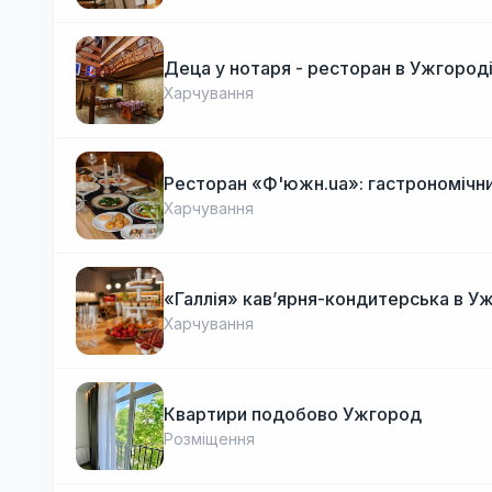
Деца у нотаря - ресторан в Ужгород
Харчування
Ресторан «Ф'южн.ua»: гастрономічни
Харчування
«Галлія» кав’ярня-кондитерська в У
Харчування
Квартири подобово Ужгород
Розміщення