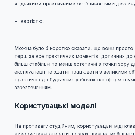
деякими практичними особливостями дизайну
вартістю.
Можна було б коротко сказати, що вони просто к
перш за все практичних моментів, дотичних до о
більш стабільні та менш естетичні з точки зору
експлуатації та здатні працювати з великими об\
практично до будь-яких робочих платформ і су
забезпеченням.
Користувацькі моделі
На противагу студійним, користувацькі міді клаві
використанні апарати, розраховані на мобільніст