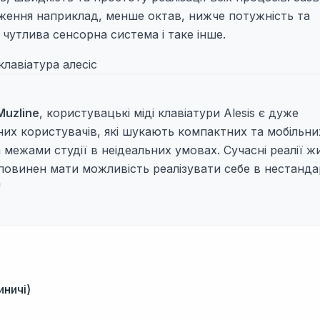
ення наприклад, менше октав, нижче потужність та
чутлива сенсорна система і таке інше.
Muzline
, користувацькі міді клавіатури Alesis є дуже
их користувачів, які шукають компактних та мобільни
 межами студії в неідеальних умовах. Сучасні реалії ж
 повинен мати можливість реалізувати себе в нестанд
'
иничі)