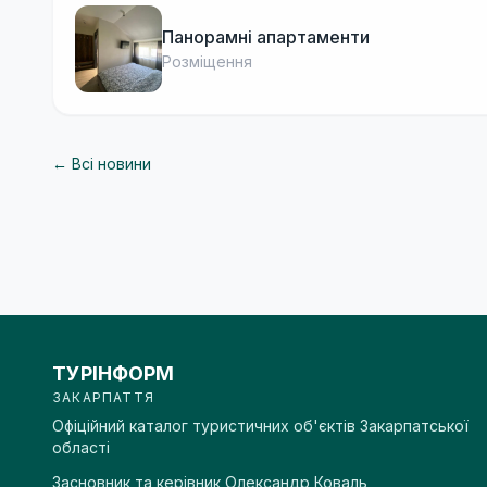
Панорамні апартаменти
Розміщення
← Всі новини
ТУРІНФОРМ
ЗАКАРПАТТЯ
Офіційний каталог туристичних об'єктів Закарпатської
області
Засновник та керівник
Олександр Коваль