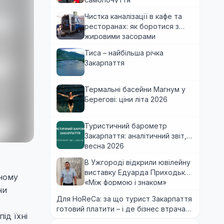
Чистка каналізації в кафе та
ресторанах: як боротися з
жировими засорами
Тиса – найбільша річка
Закарпаття
Термальні басейни Магнум у
Берегові: ціни літа 2026
Туристичний барометр
Закарпаття: аналітичний звіт,
весна 2026
В Ужгороді відкрили ювілейну
виставку Едуарда Приходька
яному
«Між формою і знаком»
ни
Для HoReCa: за що турист Закарпаття
готовий платити – і де бізнес втрачає
ід їхні
гроші