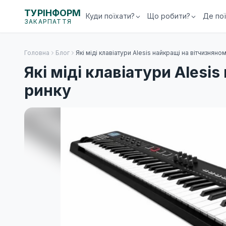
ТУРІНФОРМ
Куди поїхати?
Що робити?
Де по
ЗАКАРПАТТЯ
Головна
Блог
Які міді клавіатури Alesis найкращі на вітчизняно
Які міді клавіатури Alesi
ринку