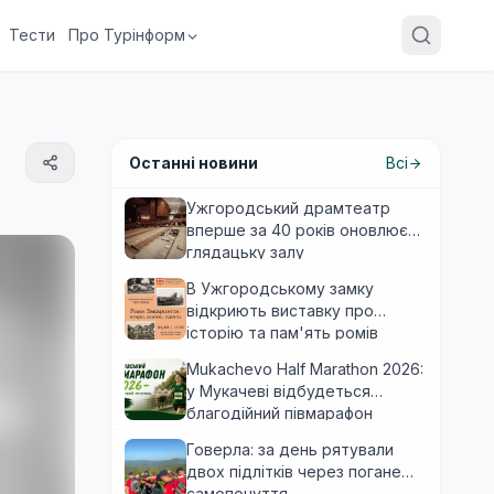
Тести
Про Турінформ
Останні новини
Всі
Ужгородський драмтеатр
вперше за 40 років оновлює
глядацьку залу
В Ужгородському замку
відкриють виставку про
історію та пам'ять ромів
Закарпаття
Mukachevo Half Marathon 2026:
у Мукачеві відбудеться
благодійний півмарафон
Говерла: за день рятували
двох підлітків через погане
самопочуття