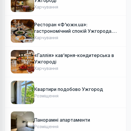
Ужгороді
Харчування
Ресторан «Ф'южн.ua»:
гастрономічний спокій Ужгорода.
Авторська локальна кухня, затишок
Харчування
«Галлія» кав’ярня-кондитерська в
Ужгороді
Харчування
Квартири подобово Ужгород
Розміщення
Панорамні апартаменти
Розміщення