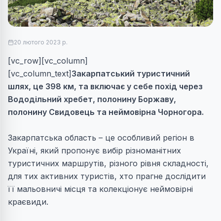
20 лютого 2023 р.
[vc_row][vc_column]
[vc_column_text]
Закарпатський туристичний
шлях, це 398 км, та включає у себе похід через
Вододільний хребет, полонину Боржаву,
полонину Свидовець та неймовірна Чорногор
а.
Закарпатська область – це особливий регіон в
Україні, який пропонує вибір різноманітних
туристичних маршрутів, різного рівня складності,
для тих активних туристів, хто прагне дослідити
її мальовничі місця та колекціонує неймовірні
краєвиди.