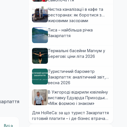
Чистка каналізації в кафе та
ресторанах: як боротися з
жировими засорами
Тиса – найбільша річка
Закарпаття
Термальні басейни Магнум у
Берегові: ціни літа 2026
Туристичний барометр
Закарпаття: аналітичний звіт,
весна 2026
В Ужгороді відкрили ювілейну
виставку Едуарда Приходька
карпаття
«Між формою і знаком»
Для HoReCa: за що турист Закарпаття
готовий платити – і де бізнес втрачає
гроші
Всі