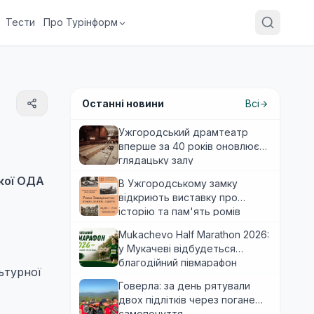
Тести
Про Турінформ
Останні новини
Всі
Ужгородський драмтеатр
вперше за 40 років оновлює
глядацьку залу
ької ОДА
В Ужгородському замку
відкриють виставку про
історію та пам'ять ромів
Закарпаття
Mukachevo Half Marathon 2026:
у Мукачеві відбудеться
благодійний півмарафон
ьтурної
Говерла: за день рятували
двох підлітків через погане
самопочуття