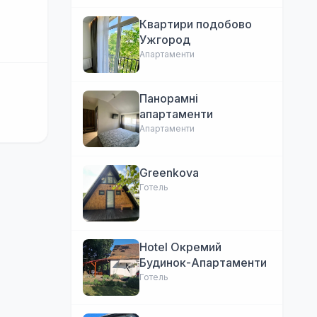
Квартири подобово
Ужгород
Апартаменти
Панорамні
апартаменти
Апартаменти
Greenkova
Готель
Hotel Окремий
Будинок-Апартаменти
Готель