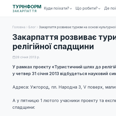
ТУРІНФОРМ
Куди поїхати?
Що робити?
Де по
ЗАКАРПАТТЯ
Головна
Блог
Закарпаття розвиває туризм на основі культурної
Закарпаття розвиває тури
релігійної спадщини
28 січня 2013 р.
У рамках проекту
«Туристичний шлях до релігі
у ч
етвер 31 січня 2013 відбудеться
науковий си
Адреса: Ужгород, пл. Народна 3,
V поверх, малий
А у пятницю 1 лютого учасники проекту та експе
спадщини: