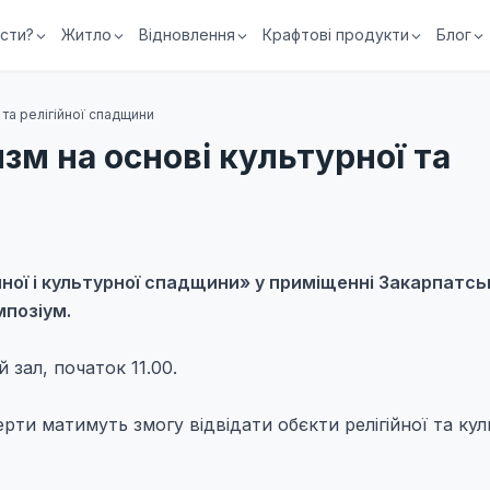
їсти?
Житло
Відновлення
Крафтові продукти
Блог
 та релігійної спадщини
зм на основі культурної та
йної і культурної спадщини» у приміщенні Закарпатс
мпозіум.
 зал, початок 11.00.
рти матимуть змогу відвідати обєкти релігійної та кул