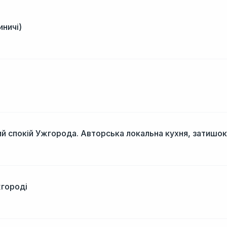
иничі)
і
й спокій Ужгорода. Авторська локальна кухня, затишок
жгороді