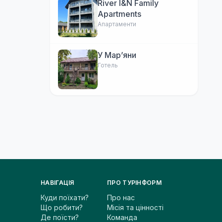
River I&N Family
Apartments
Апартаменти
У Марʼяни
Готель
НАВІГАЦІЯ
ПРО ТУРІНФОРМ
Куди поїхати?
Про нас
Що робити?
Місія та цінності
Де поїсти?
Команда