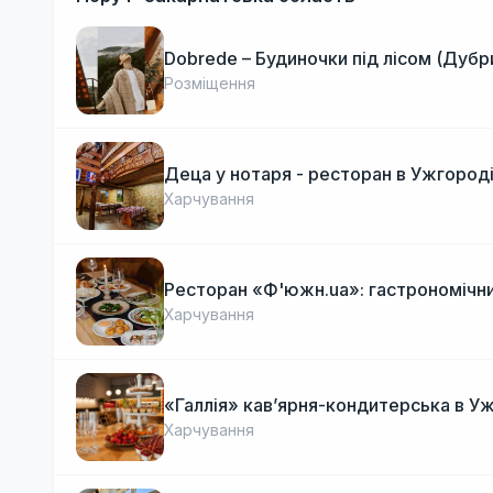
Dobrede – Будиночки під лісом (Дубр
Розміщення
Деца у нотаря - ресторан в Ужгород
Харчування
Ресторан «Ф'южн.ua»: гастрономічни
Харчування
«Галлія» кав’ярня-кондитерська в У
Харчування