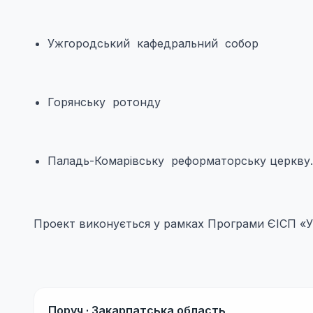
Ужгородський кафедральний собор
Горянську ротонду
Паладь-Комарівську реформаторську церкву.
Проект виконується у рамках Програми ЄІСП «У
Поруч ·
Закарпатська область