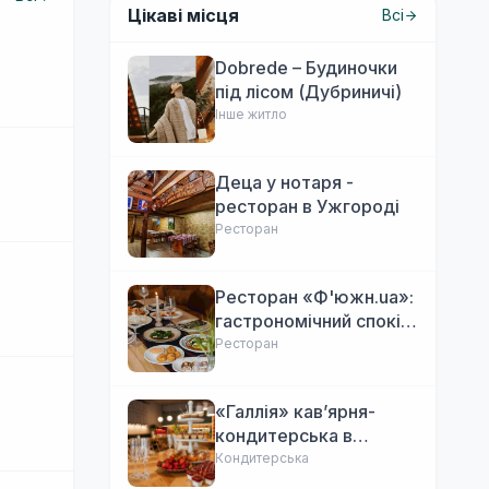
Цікаві місця
Всі
Dobrede – Будиночки
під лісом (Дубриничі)
Інше житло
Деца у нотаря -
ресторан в Ужгороді
Ресторан
Ресторан «Ф'южн.ua»:
гастрономічний спокій
Ужгорода. Авторська
Ресторан
локальна кухня,
затишок
«Галлія» кав’ярня-
кондитерська в
Ужгороді
Кондитерська