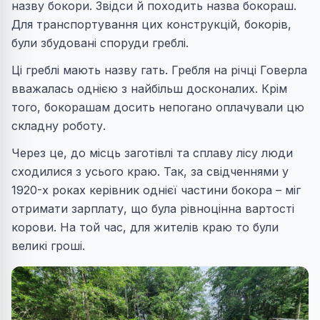
назву бокори. Звідси й походить назва бокораш.
Для транспортування цих конструкцій, бокорів,
були збудовані споруди греблі.
Ці греблі мають назву гать. Гребля на річці Говерла
вважалась однією з найбільш досконалих. Крім
того, бокорашам досить непогано оплачували цю
складну роботу.
Через це, до місць заготівлі та сплаву лісу люди
сходилися з усього краю. Так, за свідченнями у
1920-х роках керівник однієї частини бокора – міг
отримати зарплату, що була рівноцінна вартості
корови. На той час, для жителів краю то були
великі гроші.