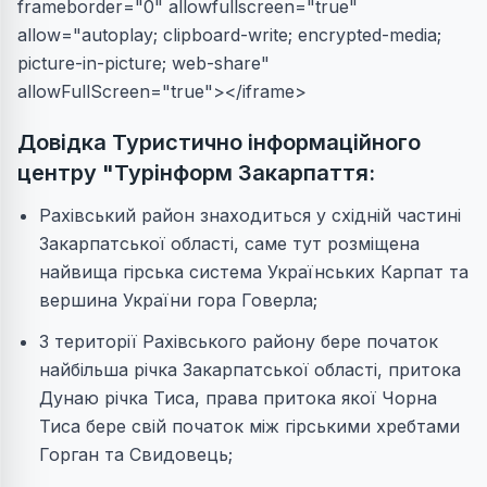
frameborder="0" allowfullscreen="true"
allow="autoplay; clipboard-write; encrypted-media;
picture-in-picture; web-share"
allowFullScreen="true"></iframe>
Довідка Туристично інформаційного
центру "Турінформ Закарпаття:
Рахівський район знаходиться у східній частині
Закарпатської області, саме тут розміщена
найвища гірська система Українських Карпат та
вершина України гора Говерла;
З території Рахівського району бере початок
найбільша річка Закарпатської області, притока
Дунаю річка Тиса, права притока якої Чорна
Тиса бере свій початок між гірськими хребтами
Горган та Свидовець;