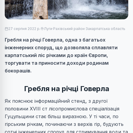
27 серпня 2022 р.
Луги
·
Рахівський район
·
Закарпатська область
Гребля на річці Говерла, одна з багатьох
інженерних споруд, що дозволяла сплавляти
карпатський ліс річками до країн Європи,
торгувати та приносити доходи родинам
бокорашів.
Гребля на річці Говерла
Як пояснює інформаційний стенд, з другої
половини XVIII ст лісопромислова спеціалізація
Гуцульщини стає більш виразною. У ті часи, по
гірським річкам, починаючи з верхів гір, будують
сотні інженерних споруд для стримування води та