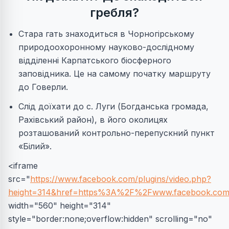
гребля?
Стара гать знаходиться в Чорногірському
природоохоронному науково-дослідному
відділенні Карпатського біосферного
заповідника. Це на самому початку маршруту
до Говерли.
Слід доїхати до с. Луги (Богданська громада,
Рахівський район), в його околицях
розташований контрольно-перепускний пункт
«Білий».
<iframe
src="
https://www.facebook.com/plugins/video.php?
height=314&href=https%3A%2F%2Fwww.facebook.com
width="560" height="314"
style="border:none;overflow:hidden" scrolling="no"