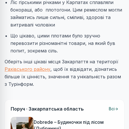
Ліс гірськими річками у Карпатах сплавляли
бокораші, або плотогони. Цим ремеслом могли
займатись лише сильні, сміливі, здорові та
витривалі чоловіки
Що цікаво, цими плотами було зручно
перевозити різноманітні товари, на який був
попит, зокрема сіль.
Оберіть інші цікаві місця Закарпаття на території
Рахівського району
, щоб їх відвідати, дізнатись
більше їх цінність, значення та унікальність разом
з Турінформ.
Поруч ·
Закарпатська область
Всі
Dobrede – Будиночки під лісом
(Дубриничі)