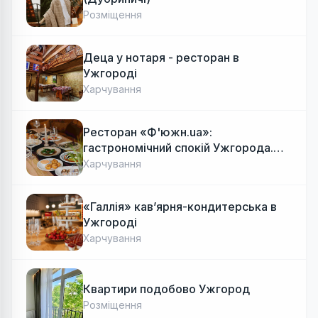
Розміщення
Деца у нотаря - ресторан в
Ужгороді
Харчування
Ресторан «Ф'южн.ua»:
гастрономічний спокій Ужгорода.
Авторська локальна кухня, затишок
Харчування
«Галлія» кав’ярня-кондитерська в
Ужгороді
Харчування
Квартири подобово Ужгород
Розміщення