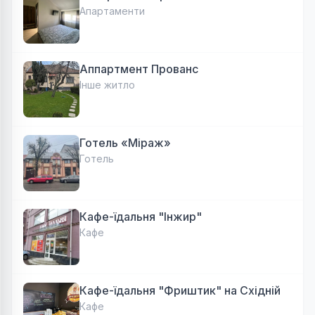
Апартаменти
Аппартмент Прованс
Інше житло
Готель «Міраж»
Готель
Кафе-їдальня "Інжир"
Кафе
Кафе-їдальня "Фриштик" на Східній
Кафе