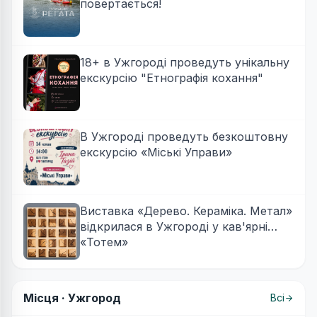
повертається!
18+ в Ужгороді проведуть унікальну
екскурсію "Етнографія кохання"
В Ужгороді проведуть безкоштовну
екскурсію «Міські Управи»
Виставка «Дерево. Кераміка. Метал»
відкрилася в Ужгороді у кав'ярні
«Тотем»
Місця ·
Ужгород
Всі