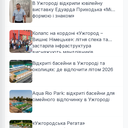
В Ужгороді відкрили ювілейну
виставку Едуарда Приходька «Між
формою і знаком»
Колапс на кордоні «Ужгород –
Вишнє Німецьке»: літня спека та
застаріла інфраструктура
виснажують мандрівників
Відкриті басейни в Ужгороді та
околицях: де відпочити літом 2026
Aqua Rio Park: відкриті басейни для
сімейного відпочинку в Ужгороді
«Ужгородська Регата»