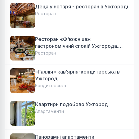
Деца у нотаря - ресторан в Ужгороді
Ресторан
Ресторан «Ф'южн.ua»:
гастрономічний спокій Ужгорода.
Авторська локальна кухня, затишок
Ресторан
«Галлія» кав’ярня-кондитерська в
Ужгороді
Кондитерська
Квартири подобово Ужгород
Апартаменти
Панорамні апартаменти