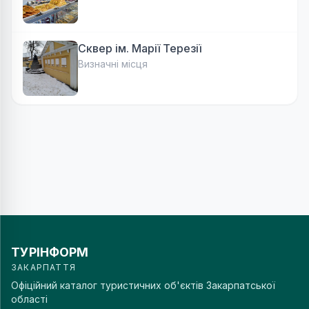
Сквер ім. Марії Терезії
Визначні місця
ТУРІНФОРМ
ЗАКАРПАТТЯ
Офіційний каталог туристичних об'єктів Закарпатської
області