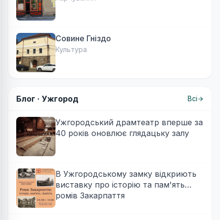
Совине Гніздо
Культура
Блог ·
Ужгород
Всі
Ужгородський драмтеатр вперше за
40 років оновлює глядацьку залу
В Ужгородському замку відкриють
виставку про історію та пам'ять
ромів Закарпаття