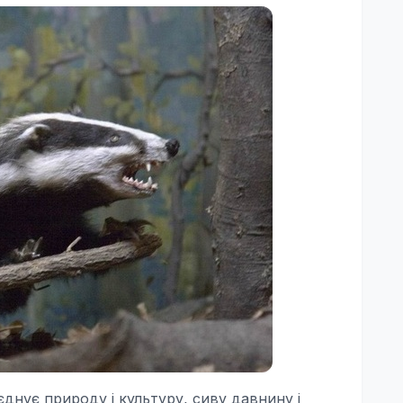
днує природу і культуру, сиву давнину і