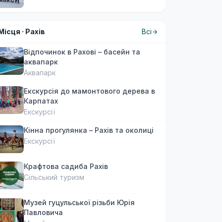
Місця ·
Рахів
Всі
Відпочинок в Рахові – басейн та
аквапарк
Аквапарк
Екскурсія до мамонтового дерева в
Карпатах
Екскурсії
Кінна прогулянка – Рахів та околиці
Екскурсії
Крафтова садиба Рахів
Сільський туризм
Музей гуцульської різьби Юрія
Павловича