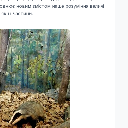
аповнює новим змістом наше розуміння величі
як її частини.