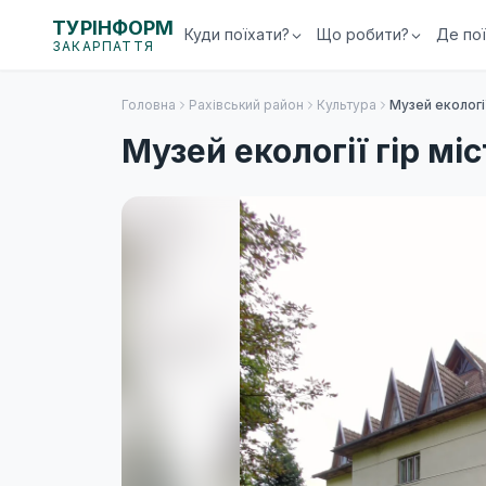
ТУРІНФОРМ
Куди поїхати?
Що робити?
Де по
ЗАКАРПАТТЯ
Головна
Рахівський район
Культура
Музей екології
Музей екології гір міс