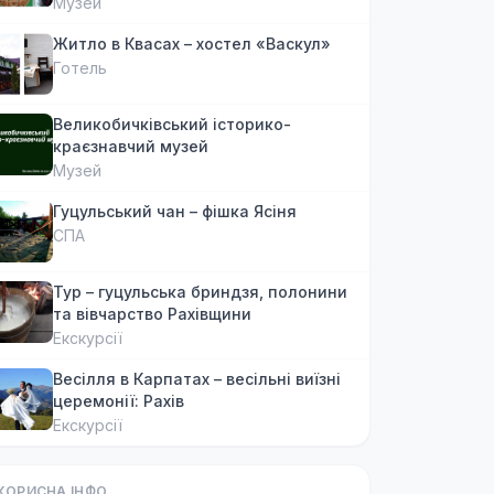
Музей
Житло в Квасах – хостел «Васкул»
Готель
Великобичківський історико-
краєзнавчий музей
Музей
Гуцульський чан – фішка Ясіня
СПА
Тур – гуцульська бриндзя, полонини
та вівчарство Рахівщини
Екскурсії
Весілля в Карпатах – весільні виїзні
церемонії: Рахів
Екскурсії
КОРИСНА ІНФО