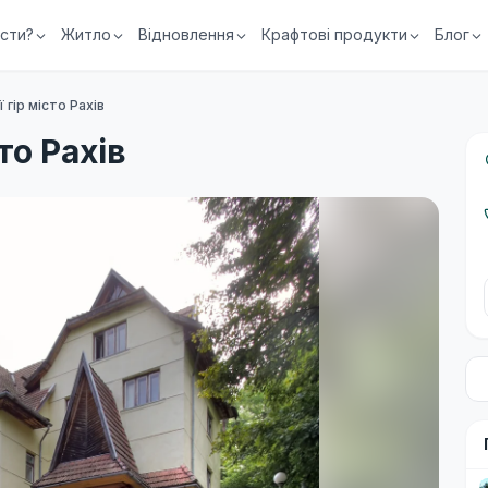
їсти?
Житло
Відновлення
Крафтові продукти
Блог
 гір місто Рахів
то Рахів