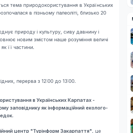
ється тема природокористування в Українських
розпочалася в пізньому палеоліті, близько 20
днує природу і культуру, сиву давнину і
аповнює новим змістом наше розуміння величі
як її частини.
хідних,
перерва з 12:00 до 13:00.
окористування в Українських Карпатах -
ому заповіднику як інформаційний еколого-
редок.
ійний центр "Турінформ Закарпаття"
, це