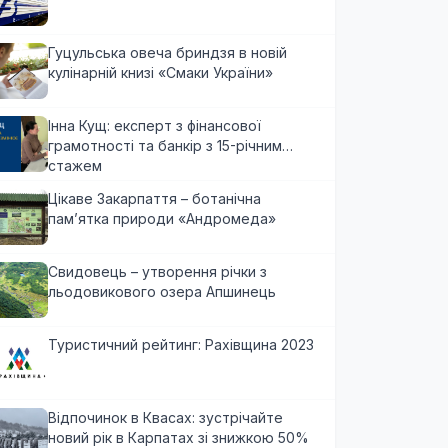
Гуцульська овеча бриндзя в новій
кулінарній книзі «Смаки України»
Інна Кущ: експерт з фінансової
грамотності та банкір з 15-річним
стажем
Цікаве Закарпаття – ботанічна
пам’ятка природи «Андромеда»
Свидовець – утворення річки з
льодовикового озера Апшинець
Туристичний рейтинг: Рахівщина 2023
Відпочинок в Квасах: зустрічайте
новий рік в Карпатах зі знижкою 50%