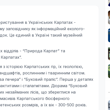
користування в Українських Карпатах -
му заповіднику як інформаційний еколого-
едок. Це єдиний в Україні такий музейний
х відділів - “Природа Карпат” та
Карпатах”.
з історією Карпатських гір, їх геологією,
ндшафтів, рослинним і тваринним світом.
а печера” і “Буковий праліс”. Перша у деталях
алактитами і сталагмітами. Діорама “Буковий
их незайманих лісів, що збереглися на
 масивів Карпатського біосферного
енських розмірів, а їх вік - 300-500 років.