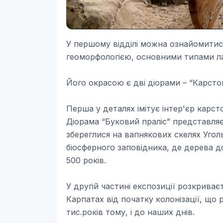
У першому відділі можна ознайомитися 
геоморфологією, основними типами ла
Його окрасою є дві діорами – “Карстов
Перша у деталях імітує інтер'єр карст
Діорама “Буковий праліс” представляє
збереглися на вапнякових скелях Угол
біосферного заповідника, де дерева до
500 років.
У другій частині експозиції розкрива
Карпатах від початку колонізації, що 
тис.років тому, і до наших днів.