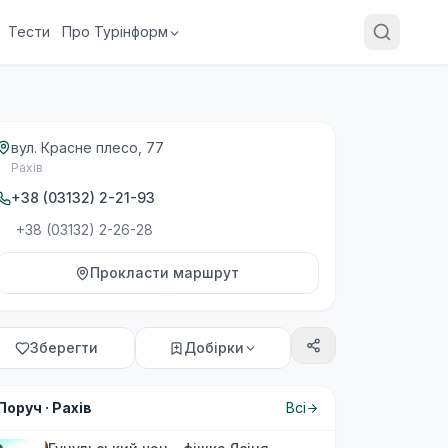
Тести
Про Турінформ
вул. Красне плесо, 77
Рахів
+38 (03132) 2-21-93
+38 (03132) 2-26-28
Прокласти маршрут
Зберегти
Добірки
Поруч ·
Рахів
Всі