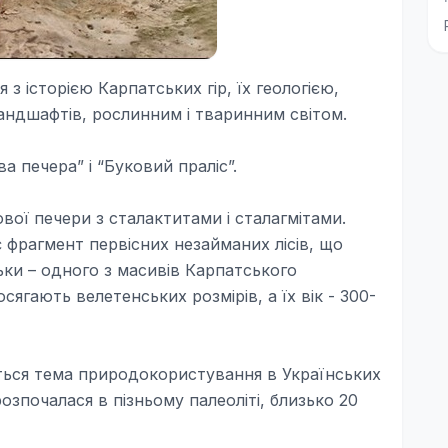
з історією Карпатських гір, їх геологією,
ндшафтів, рослинним і тваринним світом.
а печера” і “Буковий праліс”.
ової печери з сталактитами і сталагмітами.
 фрагмент первісних незайманих лісів, що
ьки – одного з масивів Карпатського
сягають велетенських розмірів, а їх вік - 300-
ється тема природокористування в Українських
розпочалася в пізньому палеоліті, близько 20