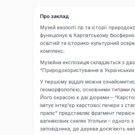
Про заклад
Музей екології гір та історії природо
функціонує в Карпатському біосферно
освітній та історико-культурний осер
комплекс.
Музейна експозиція складається з дво
“Природокористування в Українських 
У першому відділі можна ознайомитися 
геоморфологією, основними типами ла
Його окрасою є дві діорами – “Карстов
імітує інтер'єр карстової печери з ст
праліс” представляє фрагмент первісн
вапнякових скелях Угольки – одного з
заповідника, де дерева досягають велет