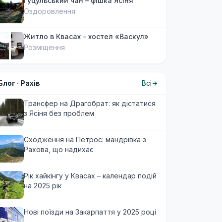
Гуцульський чан – фішка Ясіня
Оздоровлення
Житло в Квасах – хостел «Васкул»
Розміщення
Блог ·
Рахів
Всі
Трансфер на Драгобрат: як дістатися
з Ясіня без проблем
Сходження на Петрос: мандрівка з
Рахова, що надихає
Рік хайкінгу у Квасах – календар подій
на 2025 рік
Нові поїзди на Закарпаття у 2025 році