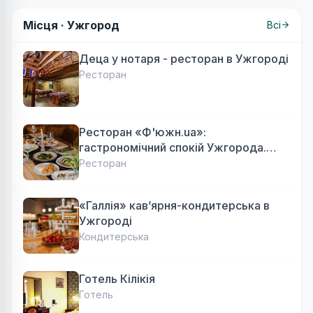
Місця ·
Ужгород
Всі
Деца у нотаря - ресторан в Ужгороді
Ресторан
Ресторан «Ф'южн.ua»:
гастрономічний спокій Ужгорода.
Авторська локальна кухня, затишок
Ресторан
«Галлія» кав’ярня-кондитерська в
Ужгороді
Кондитерська
Готель Кілікія
Готель