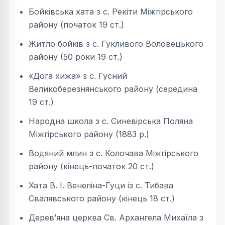
Бойківська хата з с. Рекіти Міжгірського
району (початок 19 ст.)
Житло бойків з с. Гукливого Воловецького
району (50 роки 19 ст.)
«Дога хижа» з с. Гусний
Великоберезнянського району (середина
19 ст.)
Народна школа з с. Синевірська Поляна
Міжгірського району (1883 р.)
Водяний млин з с. Колочава Міжгірського
району (кінець-початок 20 ст.)
Хата В. І. Венеліна-Гуци із с. Тибава
Свалявського району (кінець 18 ст.)
Дерев’яна церква Св. Архангела Михаїла з