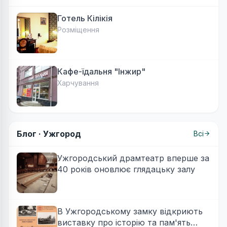
Готель Кілікія
Розміщення
Кафе-їдальня "Інжир"
Харчування
Блог ·
Ужгород
Всі
Ужгородський драмтеатр вперше за
40 років оновлює глядацьку залу
В Ужгородському замку відкриють
виставку про історію та пам'ять