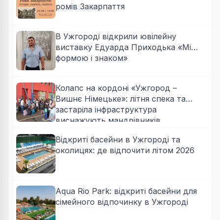
ромів Закарпаття
В Ужгороді відкрили ювілейну
виставку Едуарда Приходька «Між
формою і знаком»
Колапс на кордоні «Ужгород –
Вишнє Німецьке»: літня спека та
застаріла інфраструктура
виснажують мандрівників
Відкриті басейни в Ужгороді та
околицях: де відпочити літом 2026
Aqua Rio Park: відкриті басейни для
сімейного відпочинку в Ужгороді