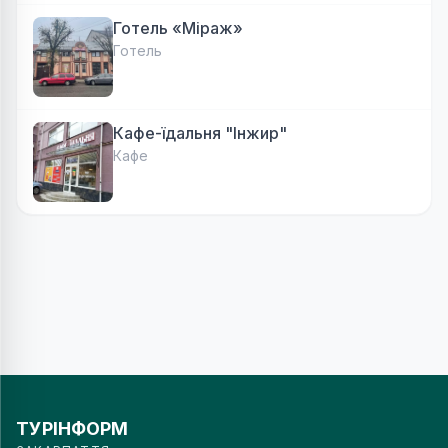
Готель «Міраж»
Готель
Кафе-їдальня "Інжир"
Кафе
ТУРІНФОРМ