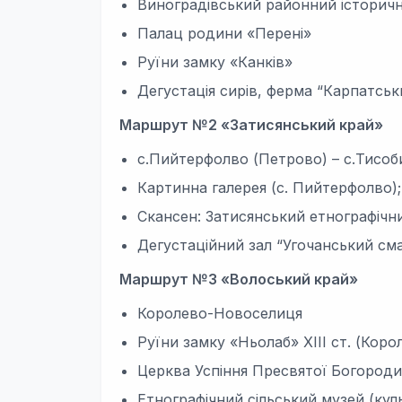
Виноградівський районний історич
Палац родини «Перені»
Руїни замку «Канків»
Дегустація сирів, ферма “Карпатськ
Маршрут №2 «Затисянський край»
с.Пийтерфолво (Петрово) – с.Тисоби
Картинна галерея (с. Пийтерфолво);
Скансен: Затисянський етнографічн
Дегустаційний зал “Угочанський сма
Маршрут №3 «Волоський край»
Королево-Новоселиця
Руїни замку «Ньолаб» XIII ст. (Коро
Церква Успіння Пресвятої Богородиц
Етнографічний сільський музей (куль