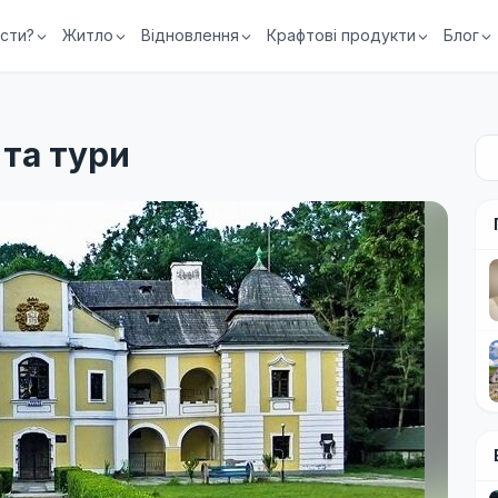
їсти?
Житло
Відновлення
Крафтові продукти
Блог
 та тури