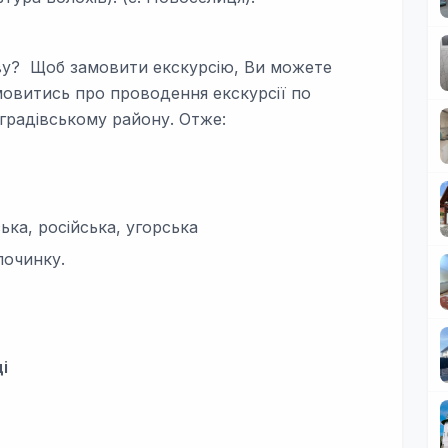
ву? Щоб замовити екскурсію, Ви можете
мовитись про проводення екскурсії по
оградівському району. Отже:
ька, російська, угорська
починку.
і