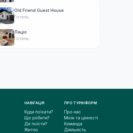
Old Friend Guest House
Готель
Лаціо
Готель
НАВІГАЦІЯ
ПРО ТУРІНФОРМ
Куди поїхати?
Про нас
Що робити?
Місія та цінності
Де поїсти?
Команда
Житло
Діяльність