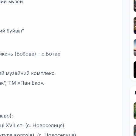
ний музей
ий буйвіл”
кень (Бобове) – с.Ботар
ий музейний комплекс.
к”, ТМ «Пан Еко».
лево);
і XVII ст. (с. Новоселиця)
тура волохів). (с. Новоселиця).