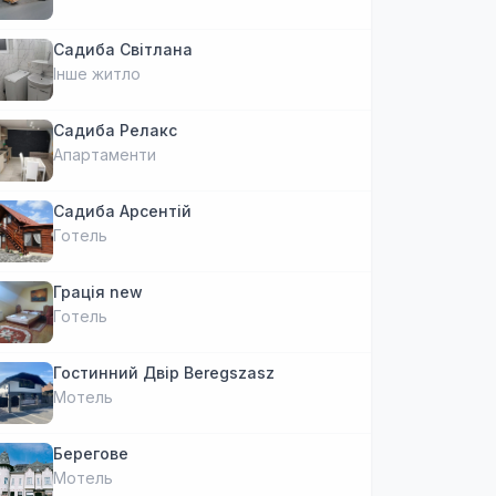
Садиба Світлана
Інше житло
Садиба Релакс
Апартаменти
Садиба Арсентій
Готель
Грація new
Готель
Гостинний Двір Beregszasz
Мотель
Берегове
Мотель