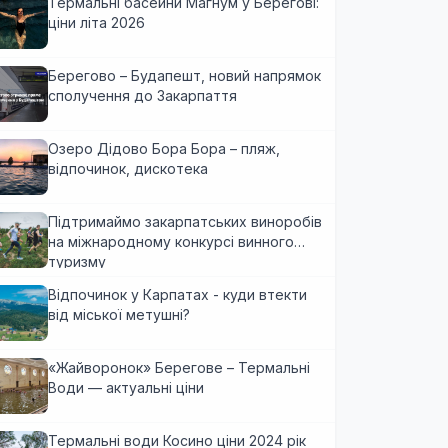
Термальні басейни Магнум у Берегові:
ціни літа 2026
Берегово – Будапешт, новий напрямок
сполучення до Закарпаття
Озеро Дідово Бора Бора – пляж,
відпочинок, дискотека
Підтримаймо закарпатських виноробів
на міжнародному конкурсі винного
туризму
Відпочинок у Карпатах - куди втекти
від міської метушні?
«Жайворонок» Берегове – Термальні
Води — актуальні ціни
Термальні води Косино ціни 2024 рік