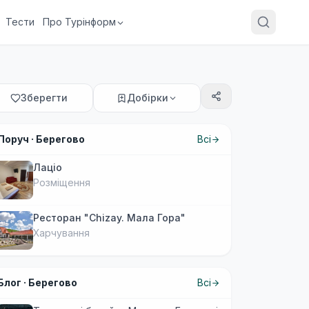
Тести
Про Турінформ
Зберегти
Добірки
Поруч ·
Берегово
Всі
Лаціо
Розміщення
Ресторан "Chizay. Мала Гора"
Харчування
Блог ·
Берегово
Всі