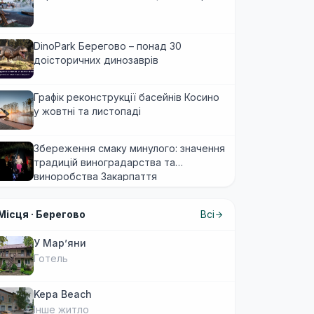
DinoPark Берегово – понад 30
доісторичних динозаврів
Графік реконструкції басейнів Косино
у жовтні та листопаді
Збереження смаку минулого: значення
традицій виноградарства та
виноробства Закарпаття
Місця ·
Берегово
Всі
У Марʼяни
Готель
Kepa Beach
Інше житло