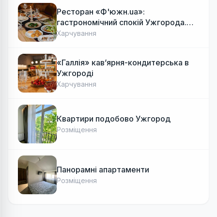
Ресторан «Ф'южн.ua»:
гастрономічний спокій Ужгорода.
Авторська локальна кухня, затишок
Харчування
«Галлія» кав’ярня-кондитерська в
Ужгороді
Харчування
Квартири подобово Ужгород
Розміщення
Панорамні апартаменти
Розміщення