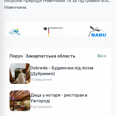
охорони природи Німеччини та за підтримки МЗС
Німеччини.
Поруч ·
Закарпатська область
Всі
Dobrede – Будиночки під лісом
(Дубриничі)
Розміщення
Деца у нотаря - ресторан в
Ужгороді
Харчування