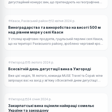
дегустаційний конкурс вин, що претендують на географічне
зазначення “Вина срібної землі”.
Кваси, Рахівський район
·
12 квітня 2024 р.
Виноградарство та виноробство на висоті 500 м
над рівнем моря у селі Кваси
У столиці крафтових продуктів, гуцульській перлині селі Кваси,
що на території Рахівського району, зроблено черговий крок
в напрямку виробництва крафтового вина.
Ужгород
·
15 лютого 2024 р.
Всесвітній день дегустації вина в Ужгороді
Вже цієї неділі, 18 лютого, команда MUSE Travel та Čopak wine
запрошує вас на захід у зв’язку з Всесвітній днем дегустації
вина.
Ужгород
·
24 січня 2024 р.
Закарпатські вина оцінили найкращі сомельє
України та закордону