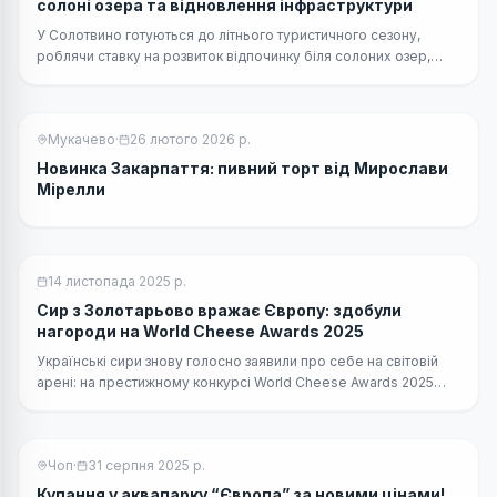
солоні озера та відновлення інфраструктури
У Солотвино готуються до літнього туристичного сезону,
роблячи ставку на розвиток відпочинку біля солоних озер,
покращення сервісу та розширення можливостей для гостей.
Мукачево
·
26 лютого 2026 р.
Новинка Закарпаття: пивний торт від Мирослави
Мірелли
14 листопада 2025 р.
Сир з Золотарьово вражає Європу: здобули
нагороди на World Cheese Awards 2025
Українські сири знову голосно заявили про себе на світовій
арені: на престижному конкурсі World Cheese Awards 2025
Закарпаття опинилося серед переможців.
Чоп
·
31 серпня 2025 р.
Купання у аквапарку “Європа” за новими цінами!