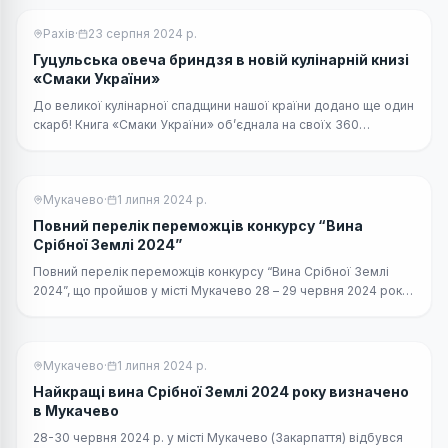
Рахів
·
23 серпня 2024 р.
Гуцульська овеча бриндзя в новій кулінарній книзі
«Смаки України»
До великої кулінарної спадщини нашої країни додано ще один
скарб! Книга «Смаки України» об’єднала на своїх 360
сторінках рецепти з усіх куточків нашої Батьківщини.
Мукачево
·
1 липня 2024 р.
Повний перелік переможців конкурсу “Вина
Срібної Землі 2024”
Повний перелік переможців конкурсу “Вина Срібної Землі
2024”, що пройшов у місті Мукачево 28 – 29 червня 2024 року.
Загалом оцінювалися 113 взірців вина від 32 виробників.
Мукачево
·
1 липня 2024 р.
Найкращі вина Срібної Землі 2024 року визначено
в Мукачево
28-30 червня 2024 р. у місті Мукачево (Закарпаття) відбувся