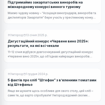
Підтримаймо закарпатських виноробів на
міжнародному конкурсі винного туризму
Маємо чудову новину – “Асоціація виноградарів, виноробів та
дистиляторів Закарпаття” бере участь у престижному конкурсі
Wine Travel Awards (WTA).
Ужгород
·
13 січня 2025 р.
Дегустаційний конкурс «Червене вино 2025»:
результати, на які всі чекали
11–12 січня відбувся довгоочікуваний дегустаційний конкурс
«Червене вино 2025», що об’єднав найкращих виноробів
Закарпаття.
Ужгород
·
1 грудня 2024 р.
5 фактів про хліб “Штефан” з в’яленими томатами
від Штефаньо
Якщо ви шукаєте щось особливе для свого столу, цей хліб –
саме те, що варто спробувати! Ужгород відомий своїми
кулінарними шедеврами, а хліб від Валентина Штефаньо – це
справжня гордість міста.