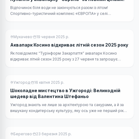
Відпочинок біля води не закінчується разом із літом!
Спортивно-туристичний комплекс «ЄВРОПА» у селі
Соломоново, поруч із Чопом, оголошує приємні знижки на
купання з 1 вересня 2025 року.
Мукачево
·
19 червня 2025 р.
Аквапарк Косино відкриває літній сезон 2025 року
Як повідомляє “Турінформ Закарпаття” аквапарк Косино
відкриває літній сезон 2025 року з 27 червня та запрошує
гостей на відновлення та відпочинок.
Ужгород
·
16 квітня 2025 р.
Шоколадне мистецтво в Ужгороді: Великодній
шедевр від Валентина Штефаньо
Ужгород знають не лише за архітектурою та сакурами, а й за
вишукану кондитерську культуру, яку ось уже не перший рік
формує шеф Валентин Штефаньо.
Берегово
·
23 березня 2025 р.