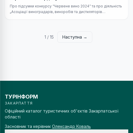
Про підсумки конкурсу “Червене вино 2024” та про діяльність
„Асоціації виноградарів, виноробів та дистиляторів
Закарпаття” розповідають представники спілки та оргкомітету.
1
/
15
Наступна →
ТУРІНФОРМ
ЗАКАРПАТТЯ
Офіційний каталог туристичних об'єктів Закарпатської
області
Засновник та керівник
Олександр Коваль