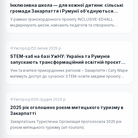
Інклюзивна школа — для кожної дитини: сільські
громади Закарпаття і Румунії об’єднуються
заради якісної освіти
У рамках транскордонного проєкту INCLUSIVE-ED4ALL
модернізують школи, навчають педагогів та створюють
спільноту освітян, орієнтовану на інклюзію.
Ужгород
·
2 липня 2025 р.
STEM-хаб на базі УжНУ: Україна та Румунія
запускають трансформаційний освітній проєкт
для прикордонних регіонів
Учні та вчителі прикордонних регіонів – Закарпаття і Сату Маре
матимуть доступ до сучасної STEM-освіти завдяки проєкту
«STEMLab Synergy». Асоціація проєктних менеджерів
«ЯДРО»
Ужгород
·
26 грудня 2024 р.
2025 рік оголошено роком митецького туризму в
Закарпатті
Закарпатська Туристична Організація проголосила 2025 рік
роком митецького туризму (art-tourism).