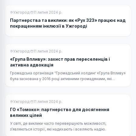
Ужгород
·
11 липня 2024 р.
Партнерства та виклики: як «Рух 323» працює над
покращенням інклюзії в Ужгороді
Ужгород
·
11 липня 2024 р.
«Група Впливу»: захист прав переселенців і
активна адвокація
Громадська організація “Громадський холдинг «Група Впливу»
була заснована у 2016 році активними громадянами, які
вимушено стали переміщеними особами через збройну
агресію РФ.
Ужгород
·
11 липня 2024 р.
ГО «Томоко»: партнерство для досягнення
великих цілей
У світі, де виклики часто перевершують можливості,
з’являються історії, які надихають і вселяють надію.