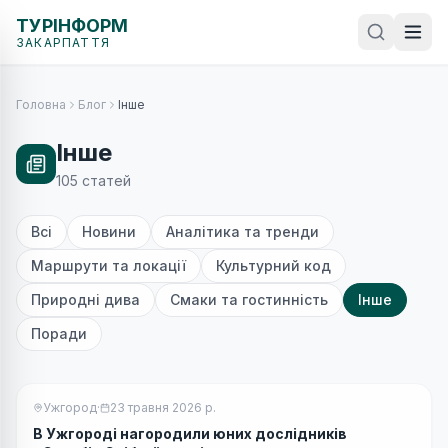
ТУРІНФОРМ
ЗАКАРПАТТЯ
Головна
Блог
Інше
Інше
105
статей
Всі
Новини
Аналітика та тренди
Маршрути та локації
Культурний код
Природні дива
Смаки та гостинність
Інше
Поради
Ужгород
·
23 травня 2026 р.
В Ужгороді нагородили юних дослідників