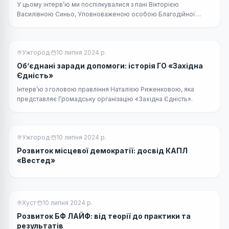
У цьому інтерв’ю ми поспілкувалися з пані Вікторією
Василівною Синьо, Уповноваженою особою Благодійної
організації «Благодійний фонд «Гуманітарний центр Совине
гніздо» в місті Ужгород.
Ужгород
·
10 липня 2024 р.
Об’єднані заради допомоги: історія ГО «Західна
Єдність»
Інтерв’ю з головою правління Наталією Риженковою, яка
представляє Громадську організацію «Західна Єдність».
Ужгород
·
10 липня 2024 р.
Розвиток місцевої демократії: досвід КАПЛ
«Вестед»
Хуст
·
10 липня 2024 р.
Розвиток БФ ЛАЙФ: від теорії до практики та
результатів