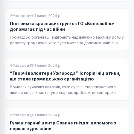
Ужгород
·
11 липня 2024 р.
Підтримка вразливих груп: як ГО «Волелюбні»
допомагає під час війни
Громадські організації відіграють надзвичайно важливу роль у
розвитку громадянського суспільства та допомозі найбільш
вразливим групам населення.
Ужгород
·
11 липня 2024 р.
“Творчі волонтери Ужгорода”: Історія ініціативи,
що стала громадською організацією
В умовах сучасних викликів, коли суспільство стикається з
низкою соціальних та гуманітарних проблем, волонтерські
ініціативи стають справжнім рятівним колом для багатьох
людей.
Ужгород
·
11 липня 2024 р.
Гуманітарний центр Совине гніздо: допомога з
першого дня війни