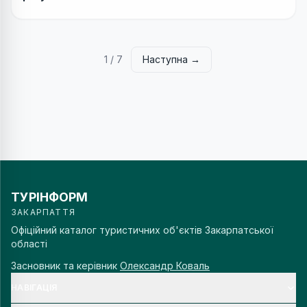
1
/
7
Наступна →
ТУРІНФОРМ
ЗАКАРПАТТЯ
Офіційний каталог туристичних об'єктів Закарпатської
області
Засновник та керівник
Олександр Коваль
НАВІГАЦІЯ