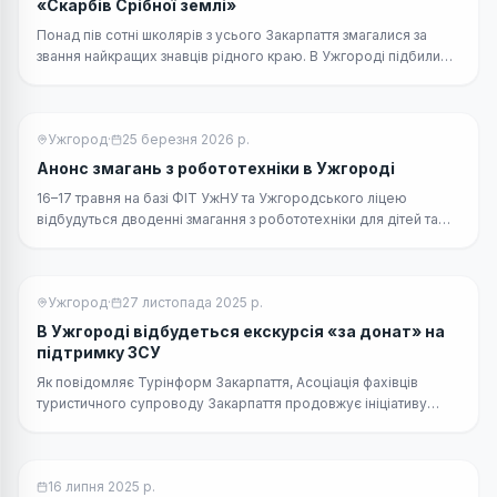
«Скарбів Срібної землі»
Понад пів сотні школярів з усього Закарпаття змагалися за
звання найкращих знавців рідного краю. В Ужгороді підбили
підсумки четвертого конкурсу «Скарби Срібної землі», де
молодь презентувала свіжі ідеї для розвитку туризму.
Ужгород
·
25 березня 2026 р.
Анонс змагань з робототехніки в Ужгороді
16–17 травня на базі ФІТ УжНУ та Ужгородського ліцею
відбудуться дводенні змагання з робототехніки для дітей та
підлітків.
Ужгород
·
27 листопада 2025 р.
В Ужгороді відбудеться екскурсія «за донат» на
підтримку ЗСУ
Як повідомляє Турінформ Закарпаття, Асоціація фахівців
туристичного супроводу Закарпаття продовжує ініціативу
благодійних заходів та запрошує ужгородців і гостей міста на
чергову екскурсію «за донат».
16 липня 2025 р.