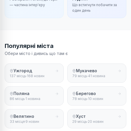
— частина інтер'єру
Що встигнути побачити за
один день
Популярні міста
Обери місто і дивись що там є
Ужгород
Мукачево
137 місць
168 новин
79 місць
41 новина
Поляна
Берегово
86 місць
1 новина
78 місць
10 новин
Велятино
Хуст
33 місця
9 новин
29 місць
20 новин