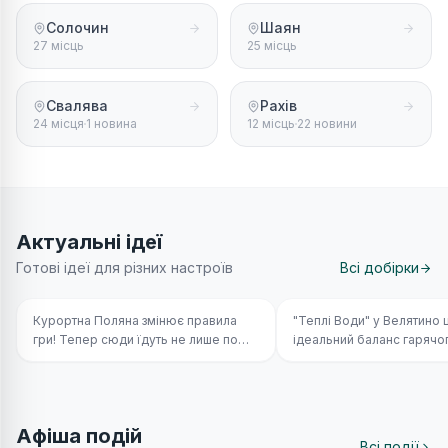
Солочин
Шаян
27 місць
25 місць
Свалява
Рахів
24 місця
1 новина
12 місць
22 новини
Актуальні ідеї
Поляна: WOW-досвід та
Ефект повного
Готові ідеї для різних настроїв
Всі добірки
адреналінові атракціони на
перезавантаження: 
схилі Polianski
день у Велятино зам
тиждень відпустки
Курортна Поляна змінює правила
"Теплі Води" у Велятино 
гри! Тепер сюди їдуть не лише по
ідеальний баланс гарячо
мінеральну воду, а й за унікальним
термального релаксу дл
драйвом Карпат, який перевертає
та драйвових прісних роз
уявлення про відпочинок.
дітей на одній локації!
Афіша подій
Всі події