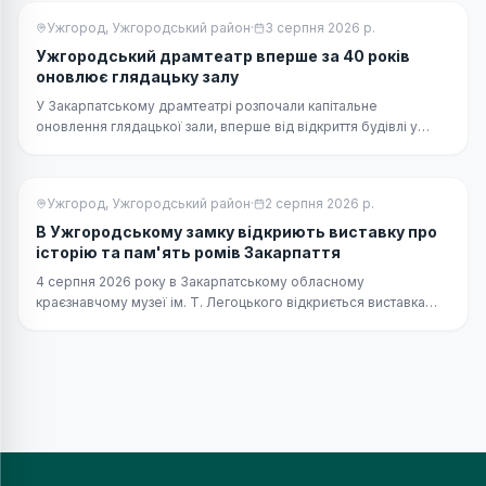
17:40. Розповідаємо, як скористатися маршрутом для поїздки в
Ужгород, Ужгородський район
·
3 серпня 2026 р.
напрямку Ужгорода, та що варто врахувати перед перетином
кордону.
Ужгородський драмтеатр вперше за 40 років
оновлює глядацьку залу
У Закарпатському драмтеатрі розпочали капітальне
оновлення глядацької зали, вперше від відкриття будівлі у
1986 році. Уже стартував демонтаж старих театральних
крісел, які прослужили майже 40 років. У планах також
реконструкція фоє та пошук фінансування для встановлення
Ужгород, Ужгородський район
·
2 серпня 2026 р.
ліфта, щоб театр став без бар'єрним для всіх відвідувачів.
В Ужгородському замку відкриють виставку про
історію та пам'ять ромів Закарпаття
4 серпня 2026 року в Закарпатському обласному
краєзнавчому музеї ім. Т. Легоцького відкриється виставка
«Роми Закарпаття: історія, пам'ять, гідність», присвячена
Міжнародному дню пам'яті жертв геноциду ромів. Відвідувачі
побачать архівні фотографії та етнографічні пам'ятки, що
розкривають історію, традиції, побут і духовну культуру
ромської громади Закарпаття. Експозиція вшановує пам'ять
сотень тисяч ромів, які стали жертвами нацистського режиму
під час Другої світової війни.