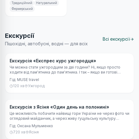
мінімум 3 місяці. Має
Традиційний
Натуральний
солодкувато-пряний смак.
Фермерський
Екскурсії
Всі екскурсії
Пішохідні, автобусні, водні — для всіх
🚶 Пішохідна
250
грн
Екскурсія «Експрес курс ужгородця»
Чи можна стати ужгородцем за дві години? Ні, якщо просто
ходити від пам'ятника до пам'ятника. І так – якщо ви готові
впіймати цей особливий, ніде не скопійований ритм, де ніхто
Гід:
MUSE travel
нікуди не поспішає, але все встигає.
120
хв
Ужгород
🚶 Пішохідна
Екскурсія з Ясіня «Один день на полонині»
Це можливість побачити найвищі гори України не через фото чи
оглядовий майданчик, а через живу гуцульську культуру
високогір’я Карпат.
Гід:
Оксана Мульменко
720
хв
Ясіня