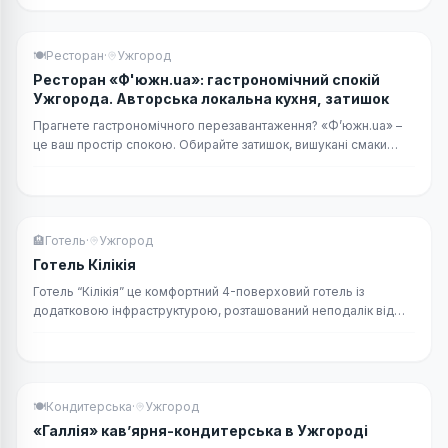
ТОП вибір
🍽
Ресторан
·
Ужгород
Ресторан «Ф'южн.ua»: гастрономічний спокій
Ужгорода. Авторська локальна кухня, затишок
Прагнете гастрономічного перезавантаження? «Ф’южн.ua» –
це ваш простір спокою. Обирайте затишок, вишукані смаки
Закарпаття та бездоганну авторську подачу.
ТОП вибір
🏨
Готель
·
Ужгород
Готель Кілікія
Готель “Кілікія” це комфортний 4-поверховий готель із
додатковою інфраструктурою, розташований неподалік від
центру Ужгорода пропонує гостям проживання.
ТОП вибір
🍽
Кондитерська
·
Ужгород
«Галлія» кав’ярня-кондитерська в Ужгороді