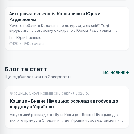
🚶 Пішохідна
Авторська екскурсія Колочавою з Юрієм
Радівіловим
Хочете побачити Колочава не як турист, а як свій? Тоді
вирушайте на авторську екскурсію з Юрієм Радівіловим –
людиною, яка народилася, виросла і все життя живе у цьому
Гід:
Юрій Радівілов
легендарному карпатському селі. Це не просто екскурсія – це
120
хв
Колочава
щира розмова з Колочавою через її історії, легенди, традиції
та людей. Разом із місцевим провідником ви відкриєте
справжню душу села 10 музеїв, відчуєте його ритм і заберете з
собою значно більше, ніж фото – справжні емоції та пам’ять.
Блог та статті
Всі новини
Що відбувається на Закарпатті
Кошице, Округ Кошиці
·
10 серпня 2026 р.
Кошице – Вишнє Німецьке: розклад автобуса до
кордону з Україною
Актуальний розклад автобуса Кошице – Вишнє Німецьке для
тих, хто прямує зі Словаччини до України через однойменний
прикордонний перехід. Автобус маршруту 802401 вирушає з
автостанції Кошице, платформа 25, о 05:40, 09:40, 13:40 та