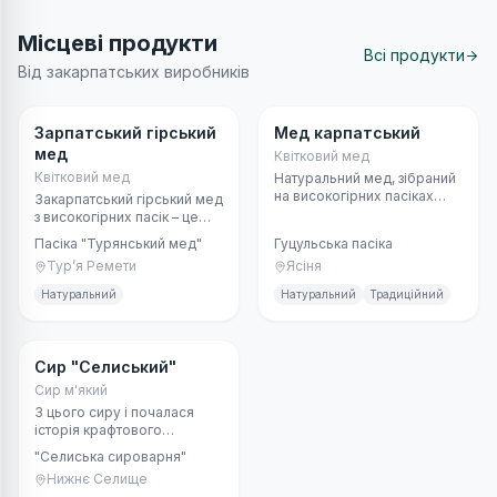
Місцеві продукти
Всі продукти
Від закарпатських виробників
Мед та бджільництво
Мед та бджільництво
Зарпатський гірський
Мед карпатський
мед
Квітковий мед
Квітковий мед
Натуральний мед, зібраний
на високогірних пасіках
Закарпатський гірський мед
Карпат із різнотрав’я,
з високогірних пасік – це
чорниці, малини та липи.
смак Карпат у
Пасіка "Турянський мед"
Гуцульська пасіка
натуральному вигляді. Його
Тур’я Ремети
Ясіня
збирає карпатська бджола
серед диких трав, квітів і
Натуральний
Натуральний
Традиційний
різнотрав’я високогір’я
Турянської Долини.
Молочне
Сир "Селиський"
Сир м'який
З цього сиру і почалася
історія крафтового
українського сироваріння.
"Селиська сироварня"
Це напівтвердий сорт сиру,
Нижнє Селище
що дозріває у підвалах