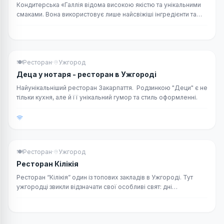
Кондитерська «Галлія відома високою якістю та унікальними
смаками. Вона використовує лише найсвіжіші інгредієнти та
свою фірмову техніку поєднання різних смаків
ТОП вибір
🍽
Ресторан
·
Ужгород
Деца у нотаря - ресторан в Ужгороді
Найунікальніший ресторан Закарпаття. Родзинкою "Деци" є не
тільки кухня, але й її унікальний гумор та стиль оформленні.
ТОП вибір
🍽
Ресторан
·
Ужгород
Ресторан Кілікія
Ресторан “Кілікія” один із топових закладів в Ужгороді. Тут
ужгородці звикли відзначати свої особливі свят: дні
народження, весілля, хрестини, ювіл