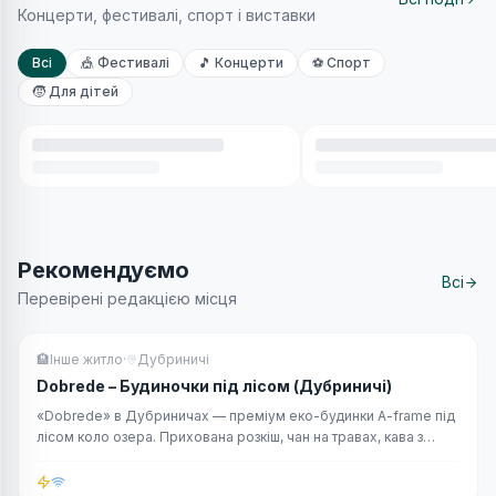
Концерти, фестивалі, спорт і виставки
Всі
🎪 Фестивалі
🎵 Концерти
⚽ Спорт
🧒 Для дітей
Рекомендуємо
Всі
Перевірені редакцією місця
ТОП вибір
🏨
Інше житло
·
Дубриничі
Dobrede – Будиночки під лісом (Дубриничі)
«Dobrede» в Дубриничах — преміум еко-будинки A-frame під
лісом коло озера. Прихована розкіш, чан на травах, кава з
видом на гори та dog-friendly затишок.