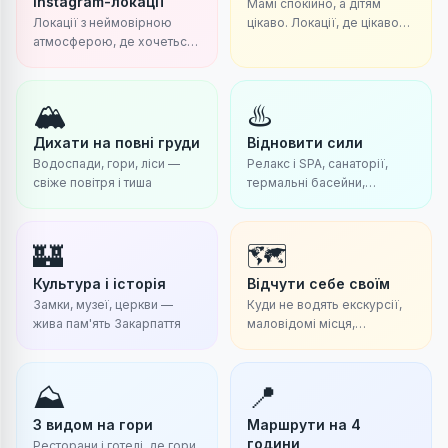
Instagram-локації
Мамі спокійно, а дітям
Локації з неймовірною
цікаво. Локації, де цікаво
атмосферою, де хочеться
малечі та комфортно
побачити та сказати
дорослим
найважливіші слова.
🏔
♨️
Дихати на повні груди
Відновити сили
Водоспади, гори, ліси —
Релакс і SPA, санаторії,
свіже повітря і тиша
термальні басейни,
оздоровлення
🏰
🗺
Культура і історія
Відчути себе своїм
Замки, музеї, церкви —
Куди не водять екскурсії,
жива пам'ять Закарпаття
маловідомі місця,
справжнє Закарпаття
⛰
📍
З видом на гори
Маршрути на 4
години
Ресторани і готелі, де гори